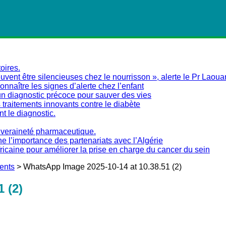
oires.
vent être silencieuses chez le nourrisson », alerte le Pr Laoua
naître les signes d’alerte chez l’enfant
un diagnostic précoce pour sauver des vies
traitements innovants contre le diabète
nt le diagnostic.
ouveraineté pharmaceutique.
ne l’importance des partenariats avec l’Algérie
fricaine pour améliorer la prise en charge du cancer du sein
ents
>
WhatsApp Image 2025-10-14 at 10.38.51 (2)
 (2)