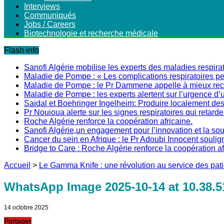
Interviews
Communiqués
Jobs / Careers
Biotechnologie et recherche médicale
Flash info
Sanofi Algérie mobilise les experts des maladies respirat
Maladie de Pompe : « Les complications respiratoires peu
Maladie de Pompe : le Pr Dammene appelle à mieux recon
Maladie de Pompe : les experts alertent sur l’urgence d’
Saidal et Boehringer Ingelheim: Produire localement des 
Pr Nouioua alerte sur les signes respiratoires qui retarde
Roche Algérie renforce la coopération africaine.
Sanofi Algérie,un engagement pour l’innovation et la s
Cancer du sein en Afrique : le Pr Adoubi Innocent soulig
Bridge to Care : Roche Algérie renforce la coopération a
Accueil
>
Le Gamma Knife : une révolution au service des pati
WhatsApp Image 2025-10-14 at 10.38.51
14 octobre 2025
Partager