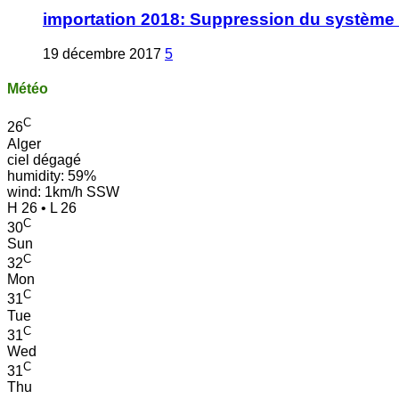
importation 2018: Suppression du système 
19 décembre 2017
5
Météo
C
26
Alger
ciel dégagé
humidity: 59%
wind: 1km/h SSW
H 26 • L 26
C
30
Sun
C
32
Mon
C
31
Tue
C
31
Wed
C
31
Thu