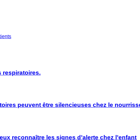
ients
 respiratoires.
oires peuvent être silencieuses chez le nourrisso
x reconnaître les signes d’alerte chez l’enfant