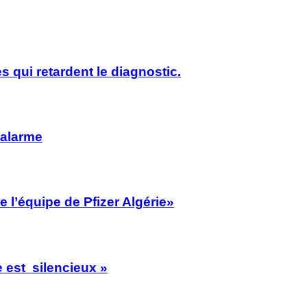
s qui retardent le diagnostic.
’alarme
 l’équipe de Pfizer Algérie»
 est silencieux »