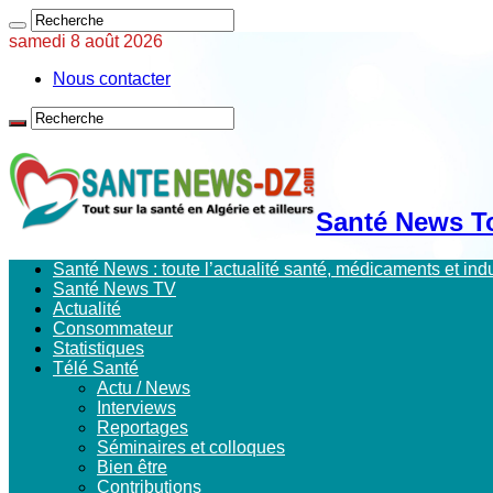
samedi 8 août 2026
Nous contacter
Santé News Tou
Santé News : toute l’actualité santé, médicaments et in
Santé News TV
Actualité
Consommateur
Statistiques
Télé Santé
Actu / News
Interviews
Reportages
Séminaires et colloques
Bien être
Contributions