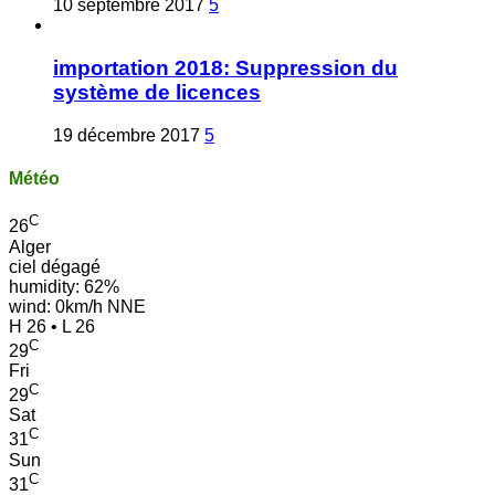
10 septembre 2017
5
importation 2018: Suppression du
système de licences
19 décembre 2017
5
Météo
C
26
Alger
ciel dégagé
humidity: 62%
wind: 0km/h NNE
H 26 • L 26
C
29
Fri
C
29
Sat
C
31
Sun
C
31