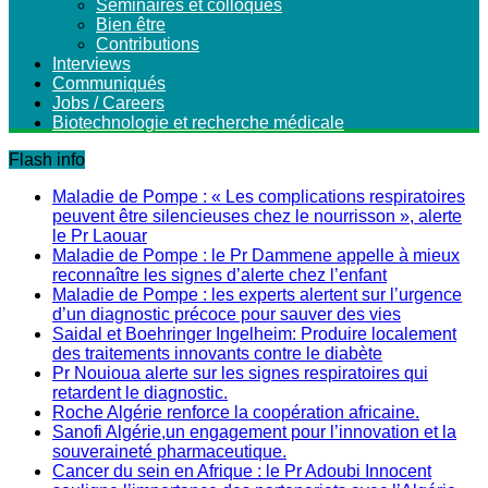
Séminaires et colloques
Bien être
Contributions
Interviews
Communiqués
Jobs / Careers
Biotechnologie et recherche médicale
Flash info
Maladie de Pompe : « Les complications respiratoires
peuvent être silencieuses chez le nourrisson », alerte
le Pr Laouar
Maladie de Pompe : le Pr Dammene appelle à mieux
reconnaître les signes d’alerte chez l’enfant
Maladie de Pompe : les experts alertent sur l’urgence
d’un diagnostic précoce pour sauver des vies
Saidal et Boehringer Ingelheim: Produire localement
des traitements innovants contre le diabète
Pr Nouioua alerte sur les signes respiratoires qui
retardent le diagnostic.
Roche Algérie renforce la coopération africaine.
Sanofi Algérie,un engagement pour l’innovation et la
souveraineté pharmaceutique.
Cancer du sein en Afrique : le Pr Adoubi Innocent