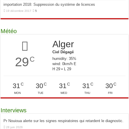
importation 2018: Suppression du système de licences
19 décembre 2017
5
Météo
Alger
Ciel Dégagé
29
C
humidity: 35%
wind: 0km/h E
H 29 • L 29
C
C
C
C
C
31
30
31
31
30
MON
TUE
WED
THU
FRI
Interviews
Pr Nouioua alerte sur les signes respiratoires qui retardent le diagnostic.
28 juin 2026