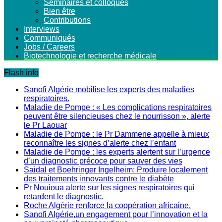
Séminaires et colloques
Bien être
Contributions
Interviews
Communiqués
Jobs / Careers
Biotechnologie et recherche médicale
Flash info
Sanofi Algérie mobilise les experts des maladies
respiratoires.
Maladie de Pompe : « Les complications respiratoires
peuvent être silencieuses chez le nourrisson », alerte
le Pr Laouar
Maladie de Pompe : le Pr Dammene appelle à mieux
reconnaître les signes d’alerte chez l’enfant
Maladie de Pompe : les experts alertent sur l’urgence
d’un diagnostic précoce pour sauver des vies
Saidal et Boehringer Ingelheim: Produire localement
des traitements innovants contre le diabète
Pr Nouioua alerte sur les signes respiratoires qui
retardent le diagnostic.
Roche Algérie renforce la coopération africaine.
Sanofi Algérie,un engagement pour l’innovation et la