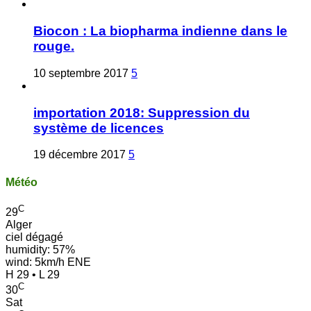
Biocon : La biopharma indienne dans le
rouge.
10 septembre 2017
5
importation 2018: Suppression du
système de licences
19 décembre 2017
5
Météo
C
29
Alger
ciel dégagé
humidity: 57%
wind: 5km/h ENE
H 29 • L 29
C
30
Sat