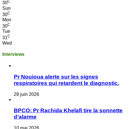
C
30
Sun
C
30
Mon
C
30
Tue
C
31
Wed
Interviews
Pr Nouioua alerte sur les signes
respiratoires qui retardent le diagnostic.
28 juin 2026
BPCO: Pr Rachida Khelafi tire la sonnette
d’alarme
10 mai 2026