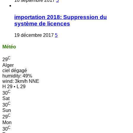
10 septembre 2017
5
importation 2018: Suppression du
système de licences
19 décembre 2017
5
Météo
C
29
Alger
ciel dégagé
humidity: 49%
wind: 3km/h NNE
H 29 • L 29
C
30
Sat
C
30
Sun
C
29
Mon
C
30