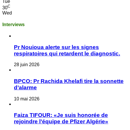
Tue
C
30
Wed
Interviews
Pr Nouioua alerte sur les signes
respiratoires qui retardent le diagnostic.
28 juin 2026
BPCO: Pr Rachida Khelafi tire la sonnette
d’alarme
10 mai 2026
Faiza TIFOUR: «Je suis honorée de
rejoindre l’équipe de Pfizer Algérie»