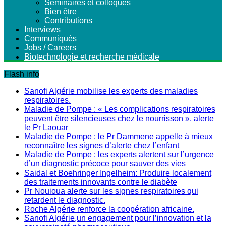
Séminaires et colloques
Bien être
Contributions
Interviews
Communiqués
Jobs / Careers
Biotechnologie et recherche médicale
Flash info
Sanofi Algérie mobilise les experts des maladies
respiratoires.
Maladie de Pompe : « Les complications respiratoires
peuvent être silencieuses chez le nourrisson », alerte
le Pr Laouar
Maladie de Pompe : le Pr Dammene appelle à mieux
reconnaître les signes d’alerte chez l’enfant
Maladie de Pompe : les experts alertent sur l’urgence
d’un diagnostic précoce pour sauver des vies
Saidal et Boehringer Ingelheim: Produire localement
des traitements innovants contre le diabète
Pr Nouioua alerte sur les signes respiratoires qui
retardent le diagnostic.
Roche Algérie renforce la coopération africaine.
Sanofi Algérie,un engagement pour l’innovation et la