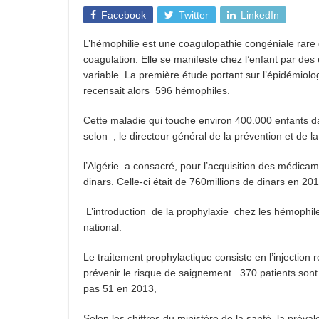
Facebook
Twitter
LinkedIn
Sanofi Algérie,un engagement pour l’innovation
L’hémophilie est une coagulopathie congéniale rare qu
Cancer du sein en Afrique : le Pr Adoubi Innocen
coagulation. Elle se manifeste chez l’enfant par des
Bridge to Care : Roche Algérie renforce la coopé
variable. La première étude portant sur l’épidémiolo
recensait alors 596 hémophiles.
Cette maladie qui touche environ 400.000 enfants d
selon , le directeur général de la prévention et de l
l’Algérie a consacré, pour l’acquisition des médica
dinars. Celle-ci était de 760millions de dinars en 201
L’introduction de la prophylaxie chez les hémophile
national.
Le traitement prophylactique consiste en l’injection
prévenir le risque de saignement. 370 patients son
pas 51 en 2013,
Selon les chiffres du ministère de la santé, la prév