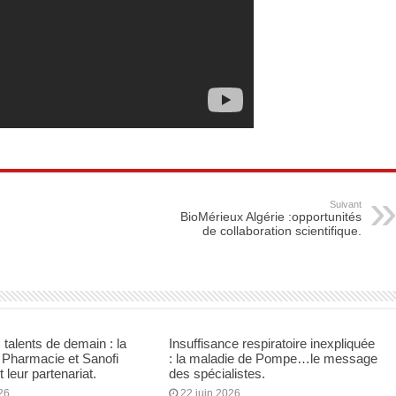
Suivant
BioMérieux Algérie :opportunités
de collaboration scientifique.
 talents de demain : la
Insuffisance respiratoire inexpliquée
 Pharmacie et Sanofi
: la maladie de Pompe…le message
 leur partenariat.
des spécialistes.
26
22 juin 2026