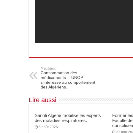
Précédent
Consommation des
médicaments : l’UNOP
s’intéresse au comportement
des Algériens.
Lire aussi
Sanofi Algérie mobilise les experts
Former les
des maladies respiratoires.
Faculté de
consolident
6 août 2026
22 juin 20