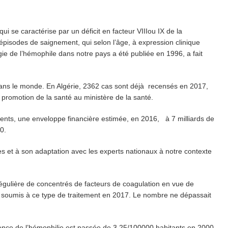
 et la souveraineté pharmaceutique.
i se caractérise par un déficit en facteur VIIIou IX de la
t souligne l’importance des partenariats avec l’Algérie
 épisodes de saignement, qui selon l’âge, à expression clinique
ration africaine pour améliorer la prise en charge du cancer du sein
gie de l’hémophile dans notre pays a été publiée en 1996, a fait
ans le monde. En Algérie, 2362 cas sont déjà recensés en 2017,
a promotion de la santé au ministère de la santé.
ments, une enveloppe financière estimée, en 2016, à 7 milliards de
0.
s et à son adaptation avec les experts nationaux à notre contexte
 régulière de concentrés de facteurs de coagulation en vue de
t soumis à ce type de traitement en 2017. Le nombre ne dépassait
alence de l’hémophilie est passée de 3.25/100000 habitants en 2000