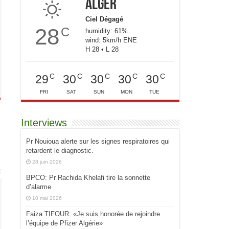
Alger
Ciel Dégagé
28
C
humidity: 61%
wind: 5km/h ENE
H 28 • L 28
C
C
C
C
C
29
30
30
30
30
FRI
SAT
SUN
MON
TUE
Interviews
Pr Nouioua alerte sur les signes respiratoires qui
retardent le diagnostic.
28 juin 2026
BPCO: Pr Rachida Khelafi tire la sonnette
d’alarme
10 mai 2026
Faiza TIFOUR: «Je suis honorée de rejoindre
l’équipe de Pfizer Algérie»