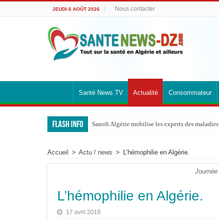
Nous contacter
JEUDI 6 AOÛT 2026
Santé News TV
Actualité
Consommateur
Flash info
Sanofi Algérie mobilise les experts des maladies 
Maladie de Pompe : « Les complications respirato
Accueil
>
Actu / news
>
L’hémophilie en Algérie.
Maladie de Pompe : le Pr Dammene appelle à mieu
Maladie de Pompe : les experts alertent sur l’ur
Journée 
Saidal et Boehringer Ingelheim: Produire locale
L’hémophilie en Algérie.
Pr Nouioua alerte sur les signes respiratoires qui
17 avril 2018
Roche Algérie renforce la coopération africaine.