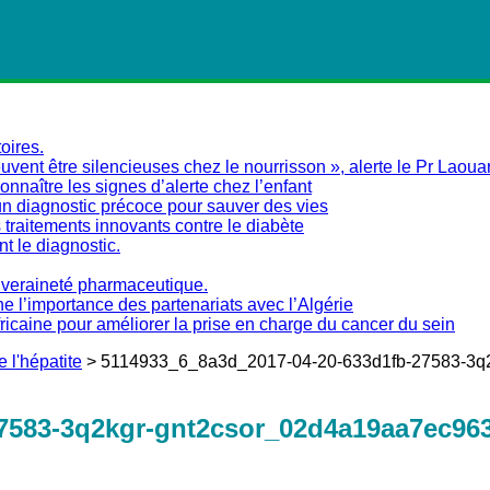
oires.
vent être silencieuses chez le nourrisson », alerte le Pr Laoua
naître les signes d’alerte chez l’enfant
un diagnostic précoce pour sauver des vies
traitements innovants contre le diabète
nt le diagnostic.
ouveraineté pharmaceutique.
ne l’importance des partenariats avec l’Algérie
fricaine pour améliorer la prise en charge du cancer du sein
e l'hépatite
>
5114933_6_8a3d_2017-04-20-633d1fb-27583-3q2
7583-3q2kgr-gnt2csor_02d4a19aa7ec963