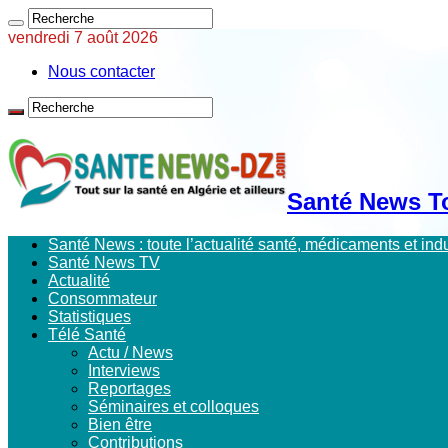
vendredi 7 août 2026
Nous contacter
Santé News Tou
Santé News : toute l’actualité santé, médicaments et in
Santé News TV
Actualité
Consommateur
Statistiques
Télé Santé
Actu / News
Interviews
Reportages
Séminaires et colloques
Bien être
Contributions