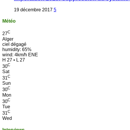
19 décembre 2017
5
Météo
C
27
Alger
ciel dégagé
humidity: 65%
wind: 4km/h ENE
H 27 • L 27
C
30
Sat
C
31
Sun
C
30
Mon
C
30
Tue
C
31
Wed
Interviews