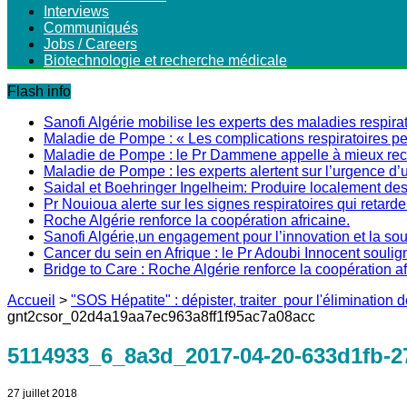
Interviews
Communiqués
Jobs / Careers
Biotechnologie et recherche médicale
Flash info
Sanofi Algérie mobilise les experts des maladies respirat
Maladie de Pompe : « Les complications respiratoires peu
Maladie de Pompe : le Pr Dammene appelle à mieux recon
Maladie de Pompe : les experts alertent sur l’urgence d’
Saidal et Boehringer Ingelheim: Produire localement des 
Pr Nouioua alerte sur les signes respiratoires qui retarde
Roche Algérie renforce la coopération africaine.
Sanofi Algérie,un engagement pour l’innovation et la s
Cancer du sein en Afrique : le Pr Adoubi Innocent soulig
Bridge to Care : Roche Algérie renforce la coopération a
Accueil
>
"SOS Hépatite" : dépister, traiter pour l'élimination d
gnt2csor_02d4a19aa7ec963a8ff1f95ac7a08acc
5114933_6_8a3d_2017-04-20-633d1fb-2
27 juillet 2018