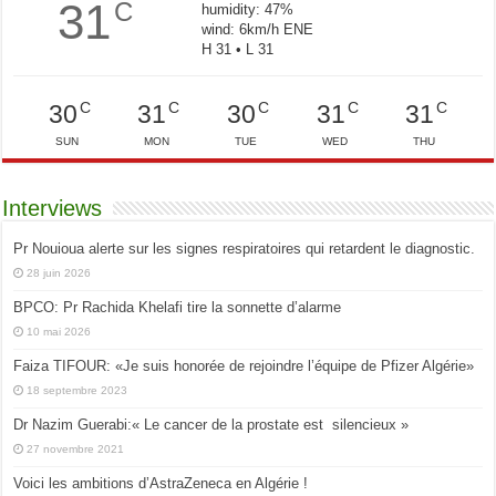
31
C
humidity: 47%
wind: 6km/h ENE
H 31 • L 31
C
C
C
C
C
30
31
30
31
31
SUN
MON
TUE
WED
THU
Interviews
Pr Nouioua alerte sur les signes respiratoires qui retardent le diagnostic.
28 juin 2026
BPCO: Pr Rachida Khelafi tire la sonnette d’alarme
10 mai 2026
Faiza TIFOUR: «Je suis honorée de rejoindre l’équipe de Pfizer Algérie»
18 septembre 2023
Dr Nazim Guerabi:« Le cancer de la prostate est silencieux »
27 novembre 2021
Voici les ambitions d’AstraZeneca en Algérie !