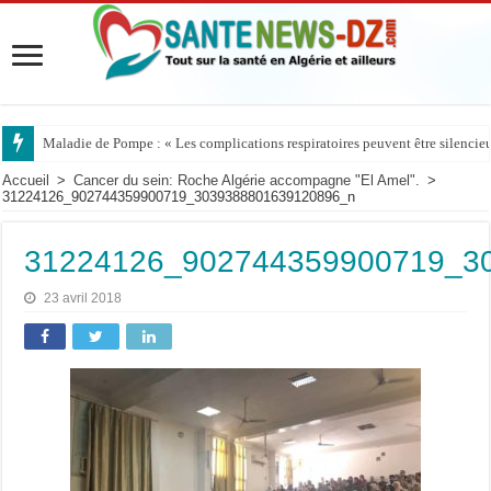
Maladie de Pompe : « Les complications respiratoires peuvent être silencieus
Accueil
>
Cancer du sein: Roche Algérie accompagne "El Amel".
>
31224126_902744359900719_3039388801639120896_n
31224126_902744359900719_3
23 avril 2018