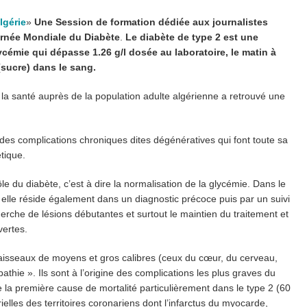
lgérie
»
Une
Session de formation dédiée aux journalistes
ournée Mondiale du Diabète
.
Le diabète de type 2 est une
cémie qui dépasse 1.26 g/l dosée au laboratoire, le matin à
(sucre) dans le sang.
de la santé auprès de la population adulte algérienne a retrouvé une
e des complications chroniques dites dégénératives qui font toute sa
tique.
e du diabète, c’est à dire la normalisation de la glycémie. Dans le
elle réside également dans un diagnostic précoce puis par un suivi
rche de lésions débutantes et surtout le maintien du traitement et
vertes.
vaisseaux de moyens et gros calibres (ceux du cœur, du cerveau,
hie ». Ils sont à l’origine des complications les plus graves du
e la première cause de mortalité particulièrement dans le type 2 (60
ielles des territoires coronariens dont l’infarctus du myocarde,