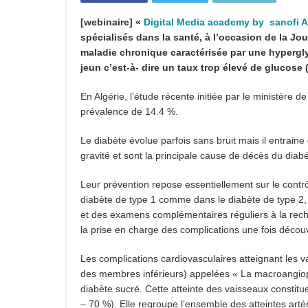
[webinaire] «
Digital Media academy by sanofi A
spécialisés dans la santé, à l’occasion de la J
maladie chronique caractérisée par une hypergly
jeun c’est-à- dire un taux trop élevé de glucose 
En Algérie, l’étude récente initiée par le ministère 
prévalence de 14.4 %.
Le diabète évolue parfois sans bruit mais il entrain
gravité et sont la principale cause de décès du diabé
Leur prévention repose essentiellement sur le contrôl
diabète de type 1 comme dans le diabète de type 2, 
et des examens complémentaires réguliers à la reche
la prise en charge des complications une fois décou
Les complications cardiovasculaires atteignant les 
des membres inférieurs) appelées « La macroangiopat
diabète sucré. Cette atteinte des vaisseaux constitu
– 70 %). Elle regroupe l’ensemble des atteintes artér