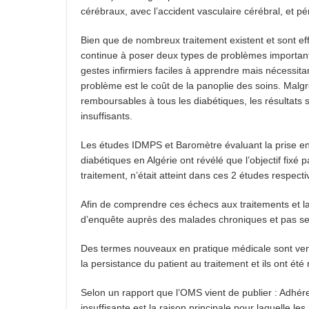
cérébraux, avec l’accident vasculaire cérébral, et p
Bien que de nombreux traitement existent et sont eff
continue à poser deux types de problèmes importants.
gestes infirmiers faciles à apprendre mais nécessit
problème est le coût de la panoplie des soins. Malgr
remboursables à tous les diabétiques, les résultats 
insuffisants.
Les études IDMPS et Baromètre évaluant la prise en
diabétiques en Algérie ont révélé que l’objectif fixé
traitement, n’était atteint dans ces 2 études respec
Afin de comprendre ces échecs aux traitements et la
d’enquête auprès des malades chroniques et pas se
Des termes nouveaux en pratique médicale sont venus
la persistance du patient au traitement et ils ont ét
Selon un rapport que l’OMS vient de publier : Adhé
insuffisante est la raison principale pour laquelle les