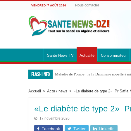
Nous contacter
VENDREDI 7 AOÛT 2026
Santé News TV
Actualité
Consommateur
Flash info
Maladie de Pompe : le Pr Dammene appelle à mieu
Accueil
>
Actu / news
>
«Le diabète de type 2» Pr Safia 
«Le diabète de type 2» Pr
17 novembre 2020
Facebook
Twitter
LinkedIn