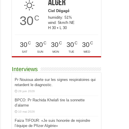
Alger
Ciel Dégagé
30
C
humidity: 51%
wind: 5km/h NE
H 30 • L 30
C
C
C
C
C
30
30
30
30
30
SAT
SUN
MON
TUE
WED
Interviews
Pr Nouioua alerte sur les signes respiratoires qui
retardent le diagnostic.
28 juin 2026
BPCO: Pr Rachida Khelafi tire la sonnette
d’alarme
10 mai 2026
Faiza TIFOUR: «Je suis honorée de rejoindre
l’équipe de Pfizer Algérie»