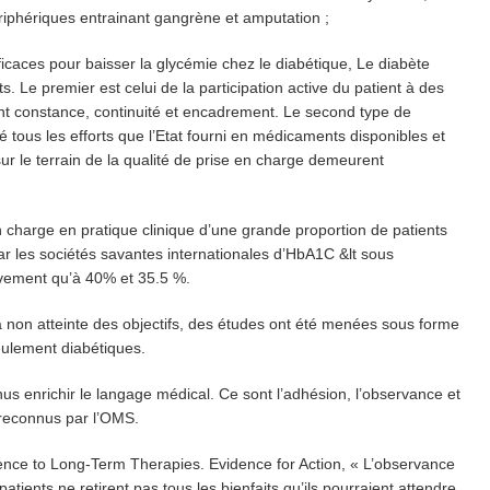
ériphériques entrainant gangrène et amputation ;
icaces pour baisser la glycémie chez le diabétique, Le diabète
 Le premier est celui de la participation active du patient à des
ant constance, continuité et encadrement. Le second type de
é tous les efforts que l’Etat fourni en médicaments disponibles et
sur le terrain de la qualité de prise en charge demeurent
 charge en pratique clinique d’une grande proportion de patients
 par les sociétés savantes internationales d’HbA1C &lt sous
tivement qu’à 40% et 35.5 %.
 non atteinte des objectifs, des études ont été menées sous forme
ulement diabétiques.
 enrichir le langage médical. Ce sont l’adhésion, l’observance et
é reconnus par l’OMS.
rence to Long-Term Therapies. Evidence for Action, « L’observance
 patients ne retirent pas tous les bienfaits qu’ils pourraient attendre