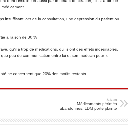
ent dont l’insuline et aussi par le défaut de titration, c’est-à-dire le
du médicament.
ps insuffisant lors de la consultation, une dépression du patient ou
ertie à raison de 30 %
ave, qu’il a trop de médications, qu’ils ont des effets indésirables,
 eu que peu de communication entre lui et son médecin pour le
 santé ne concernent que 20% des motifs restants.
Suivant
Médicaments périmés
abandonnés: LDM porte plainte