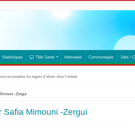
Statistiques
Télé Santé
Interviews
Communiqués
Jobs / C
x reconnaître les signes d’alerte chez l’enfant
Mimouni -Zergui
 Safia Mimouni -Zergui