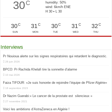
30
C
humidity: 50%
wind: 6km/h ENE
H 30 • L 30
C
C
C
C
C
30
31
30
31
32
SUN
MON
TUE
WED
THU
Interviews
Pr Nouioua alerte sur les signes respiratoires qui retardent le diagnostic.
28 juin 2026
BPCO: Pr Rachida Khelafi tire la sonnette d’alarme
10 mai 2026
Faiza TIFOUR: «Je suis honorée de rejoindre l’équipe de Pfizer Algérie»
18 septembre 2023
Dr Nazim Guerabi:« Le cancer de la prostate est silencieux »
27 novembre 2021
Voici les ambitions d’AstraZeneca en Algérie !