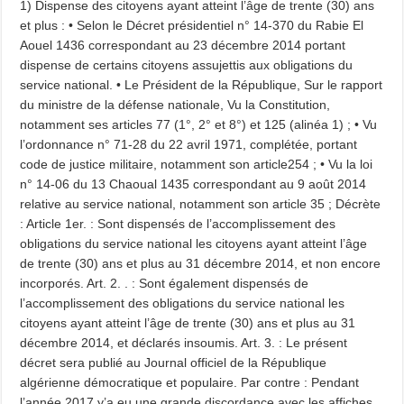
1) Dispense des citoyens ayant atteint l’âge de trente (30) ans
et plus : • Selon le Décret présidentiel n° 14-370 du Rabie El
Aouel 1436 correspondant au 23 décembre 2014 portant
dispense de certains citoyens assujettis aux obligations du
service national. • Le Président de la République, Sur le rapport
du ministre de la défense nationale, Vu la Constitution,
notamment ses articles 77 (1°, 2° et 8°) et 125 (alinéa 1) ; • Vu
l’ordonnance n° 71-28 du 22 avril 1971, complétée, portant
code de justice militaire, notamment son article254 ; • Vu la loi
n° 14-06 du 13 Chaoual 1435 correspondant au 9 août 2014
relative au service national, notamment son article 35 ; Décrète
: Article 1er. : Sont dispensés de l’accomplissement des
obligations du service national les citoyens ayant atteint l’âge
de trente (30) ans et plus au 31 décembre 2014, et non encore
incorporés. Art. 2. . : Sont également dispensés de
l’accomplissement des obligations du service national les
citoyens ayant atteint l’âge de trente (30) ans et plus au 31
décembre 2014, et déclarés insoumis. Art. 3. : Le présent
décret sera publié au Journal officiel de la République
algérienne démocratique et populaire. Par contre : Pendant
l’année 2017 y’a eu une grande discordance avec les affiches