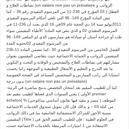
نشاطات العلاج و )un salaire non pas un présalaire الرواتب و
العطل ( 03 المؤرخ في 236-11 من المرسوم التنفيذي رقم 36 – كما
تنص المادة المؤرخ 149- 96 التي تلغي أحكام المرسوم التنفيذي
2011يوليو سنة 14 دي الحجة عام 09في 16 الذي يحدد أن 236-11 في
المرسوم التنفيذي 02 و الذي تنص فيه المادة ّ الأطباء المقيمين سواء
طب أو جراحة أسنان أو صيادلة هم ممارسون الذي لم الملغى 149- 96
من المرسوم التنفيذي 02تحتويه المدة
236-11 الفصل الخامس من المرسوم التنفيذي 30 -كما تتضمن المادة
المتضمن الرواتب و الحماية الاجتماعية حيث يتقاضى المقيمون بعنوان
مشاركتهم في نشاطات العلاج والتشخيص و الوقاية و البحث و التكوين
ما بعد التدرج و التعليم و الأشغال التطبيقية و الموجهة راتبا يحسب
استنادا الى راتب الممارس و المتخصص المساعد في الصحة العمومية
بدون درجة (un salaire non pas un présalaire)
-كما أن للطبيب المقيم بعد امتحان التخصص يدمج مباشرة في الرتبة
الأولى ) يعني السنوات الذي قضاها كطبيب مقيم تعد premier
échelon( كموظف ( مميز و مقيد فيها بقانون أساسي بيداغوجي) %
من كتلة 03 – و بدالك فإن كان تمويل صندوق الخدمات الاجتماعية
بنسبة الأجور للمراكز الاستشفائية الجامعية بما في دالك الرواتب
المقيمين (Titre ) في العلوم الطبية ؛ فإن للطبيب المقيم الحق في
الاستفادة من 1 امتيازات المرتبطة بالخدمات الاجتماعية حسب