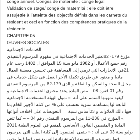
congé annuel. Congés de maternité : congé légal.
Validation de stage/ congé de maternité : elle doit être
assujettie à l’atteinte des objectifs définis dans les carnets du
résident et ceci en fonction des compétences pratiques de la
résidente.
CHAPITRE 05 :
ŒUVRES SOCIALES
الخدمات الاجتماعية
مؤرخ 179- 82تعتبر الخدمات الاجتماعية في مفهوم المرسوم التنفيذي
رقم جميع الأعمال أو 1982 مايو سنة 15 الموافق ل 1402 رجب عام
21في الانجازات التي ترمي إلى المساهمة في تحسين معيشة العمال
ماديا و معنويا عن طريق تكملة الأجر العمل في شكل خدمات في
مجال الصحة و السكن و الثقافة و الذي 179-82 من المرسوم التنفيذي
رقم 01 فقرة 08 – تنص المادة يحدد محتوى الخدمات الاجتماعية و
كيفية تمويلها المتمم على أنه » تمول الهيئة المستخدمة الاجتماعية
التابعة لها بمساهمة سنوية تحتسب على % من كتلة الأجور الخام بما
فيها دالك العلاوات و 03أساس نسبة ¨¨¨ التعويضات على اختلاف أنواعها
» المؤرخ في 236-11 من المرسوم التنفيذي رقم 04 – – كما تنص
المادة و المتضمن القانون الأساسي للمقيم في العلوم الطبية 2011
يوليو سنة 03 على أنه : « ينتمي المقيمون إلى كلية الطب التي يدرسون
فيها وتسيرهم المؤسسة الاستشفائية التي يعينون فيها فيما يخص