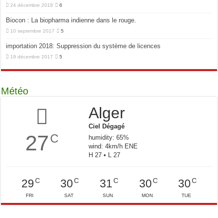
24 décembre 2018
6
Biocon : La biopharma indienne dans le rouge.
10 septembre 2017
5
importation 2018: Suppression du système de licences
19 décembre 2017
5
Météo
Alger
Ciel Dégagé
27
C
humidity: 65%
wind: 4km/h ENE
H 27 • L 27
C
C
C
C
C
29
30
31
30
30
FRI
SAT
SUN
MON
TUE