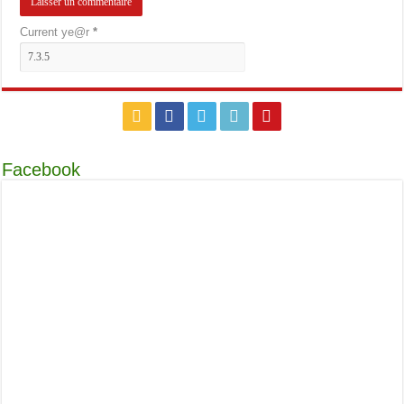
Current ye@r
*
Facebook