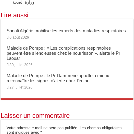
Bridge to Care : Roche Algérie renforce la coopération africaine pour améliorer l
وزارة الصحة
Lire aussi
Sanofi Algérie mobilise les experts des maladies respiratoires.
6 août 2026
Maladie de Pompe : « Les complications respiratoires
peuvent être silencieuses chez le nourrisson », alerte le Pr
Laouar
30 juillet 2026
Maladie de Pompe : le Pr Dammene appelle à mieux
reconnaître les signes d’alerte chez l’enfant
27 juillet 2026
Laisser un commentaire
Votre adresse e-mail ne sera pas publiée.
Les champs obligatoires
sont indiqués avec
*