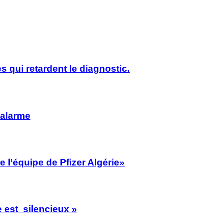
s qui retardent le diagnostic.
’alarme
 l’équipe de Pfizer Algérie»
 est silencieux »