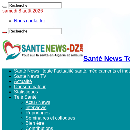
samedi 8 août 2026
Nous contacter
Santé News Tou
Santé News : toute l’actualité santé, médicaments et in
Santé News TV
Actualité
Consommateur
Statistiques
Télé Santé
Actu / News
Interviews
Reportages
Séminaires et colloques
Bien être
Contributions