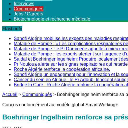
Interviews
Communiqués
Jobs / Careers
Biotechnologie et recherche médicale
Flash info
Sanofi Algérie mobilise les experts des maladies respirat
Maladie de Pompe : « Les complications respiratoires peu
Maladie de Pompe : le Pr Dammene appelle à mieux recon
Maladie de Pompe : les experts alertent sur l’urgence d’
Saidal et Boehringer Ingelheim: Produire localement des 
Pr Nouioua alerte sur les signes respiratoires qui retarde
Roche Algérie renforce la coopération africaine.
Sanofi Algérie,un engagement pour l’innovation et la s
Cancer du sein en Afrique : le Pr Adoubi Innocent soulig
Bridge to Care : Roche Algérie renforce la coopération a
Accueil
>
Communiqués
>
Boehringer Ingelheim renforce sa 
Conçus conformément au modèle global Smart Working+
Boehringer Ingelheim renforce sa prés