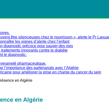
oires.
vent être silencieuses chez le nourrisson », alerte le Pr Laoua
naître les signes d’alerte chez l’enfant
un diagnostic précoce pour sauver des vies
traitements innovants contre le diabète
nt le diagnostic.
ouveraineté pharmaceutique.
ne l’importance des partenariats avec l’Algérie
fricaine pour améliorer la prise en charge du cancer du sein
présence en Algérie
ence en Algérie