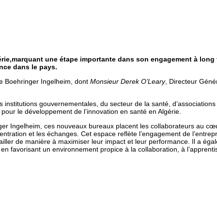
ie,marquant une étape importante dans son engagement à long te
nce dans le pays.
e Boehringer Ingelheim, dont
Monsieur Derek O’Leary
, Directeur Génér
 institutions gouvernementales, du secteur de la santé, d’association
lle pour le développement de l’innovation en santé en Algérie.
Ingelheim, ces nouveaux bureaux placent les collaborateurs au cœur 
centration et les échanges. Cet espace reflète l’engagement de l’entrep
availler de manière à maximiser leur impact et leur performance. Il a 
n favorisant un environnement propice à la collaboration, à l’apprentis