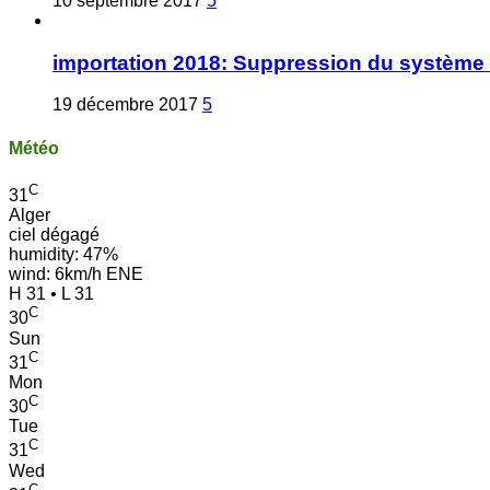
10 septembre 2017
5
importation 2018: Suppression du système 
19 décembre 2017
5
Météo
C
31
Alger
ciel dégagé
humidity: 47%
wind: 6km/h ENE
H 31 • L 31
C
30
Sun
C
31
Mon
C
30
Tue
C
31
Wed
C