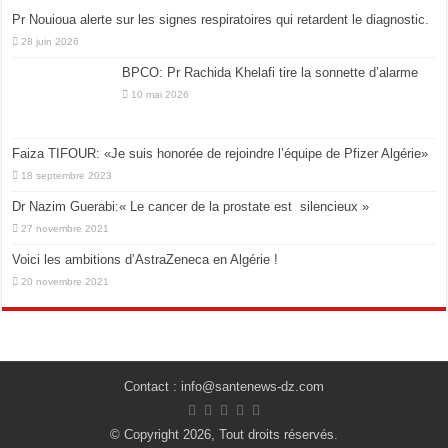
Pr Nouioua alerte sur les signes respiratoires qui retardent le diagnostic.
28 juin 2026
BPCO: Pr Rachida Khelafi tire la sonnette d’alarme
10 mai 2026
Faiza TIFOUR: «Je suis honorée de rejoindre l’équipe de Pfizer Algérie»
18 septembre 2023
Dr Nazim Guerabi:« Le cancer de la prostate est silencieux »
27 novembre 2021
Voici les ambitions d’AstraZeneca en Algérie !
20 novembre 2021
Contact : info@santenews-dz.com
© Copyright 2026, Tout droits réservés.