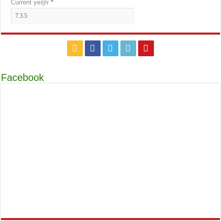
Current ye@r
*
Facebook