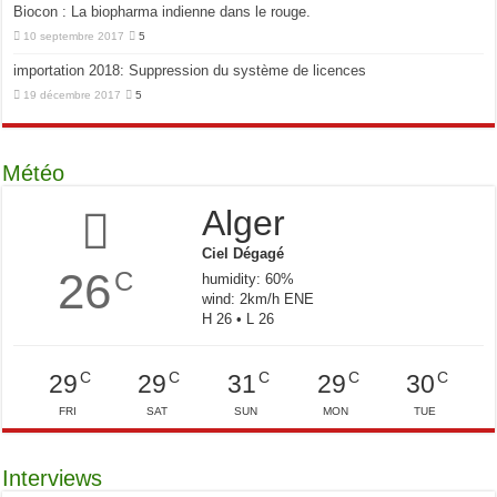
Biocon : La biopharma indienne dans le rouge.
10 septembre 2017
5
importation 2018: Suppression du système de licences
19 décembre 2017
5
Météo
Alger
Ciel Dégagé
26
C
humidity: 60%
wind: 2km/h ENE
H 26 • L 26
C
C
C
C
C
29
29
31
29
30
FRI
SAT
SUN
MON
TUE
Interviews