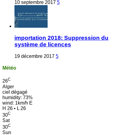
10 septembre 2017
5
importation 2018: Suppression du
système de licences
19 décembre 2017
5
Météo
C
26
Alger
ciel dégagé
humidity: 73%
wind: 1km/h E
H 26 • L 26
C
30
Sat
C
30
Sun