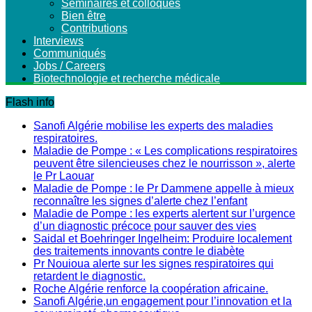
Séminaires et colloques
Bien être
Contributions
Interviews
Communiqués
Jobs / Careers
Biotechnologie et recherche médicale
Flash info
Sanofi Algérie mobilise les experts des maladies
respiratoires.
Maladie de Pompe : « Les complications respiratoires
peuvent être silencieuses chez le nourrisson », alerte
le Pr Laouar
Maladie de Pompe : le Pr Dammene appelle à mieux
reconnaître les signes d’alerte chez l’enfant
Maladie de Pompe : les experts alertent sur l’urgence
d’un diagnostic précoce pour sauver des vies
Saidal et Boehringer Ingelheim: Produire localement
des traitements innovants contre le diabète
Pr Nouioua alerte sur les signes respiratoires qui
retardent le diagnostic.
Roche Algérie renforce la coopération africaine.
Sanofi Algérie,un engagement pour l’innovation et la