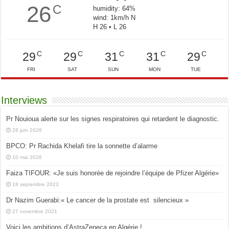
26
C
humidity: 64%
wind: 1km/h N
H 26 • L 26
C
C
C
C
C
29
29
31
31
29
FRI
SAT
SUN
MON
TUE
Interviews
Pr Nouioua alerte sur les signes respiratoires qui retardent le diagnostic.
28 juin 2026
BPCO: Pr Rachida Khelafi tire la sonnette d’alarme
10 mai 2026
Faiza TIFOUR: «Je suis honorée de rejoindre l’équipe de Pfizer Algérie»
18 septembre 2023
Dr Nazim Guerabi:« Le cancer de la prostate est silencieux »
27 novembre 2021
Voici les ambitions d’AstraZeneca en Algérie !