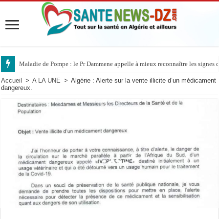
Maladie de Pompe : le Pr Dammene appelle à mieux reconnaître les signes d’
Maladie de Pompe : les experts alertent sur l’urgence d’un diagnostic préco
Accueil
>
A LA UNE
>
Algérie : Alerte sur la vente illicite d’un médicament
dangereux.