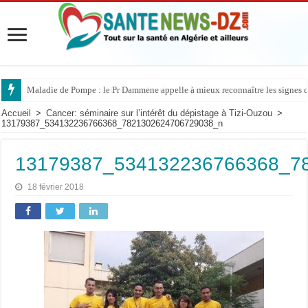
Maladie de Pompe : le Pr Dammene appelle à mieux reconnaître les signes d’
Accueil
>
Cancer: séminaire sur l’intérêt du dépistage à Tizi-Ouzou
>
13179387_534132236766368_7821302624706729038_n
13179387_534132236766368_7
18 février 2018