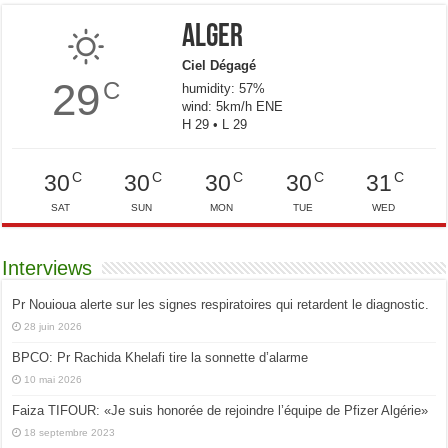
Alger
Ciel Dégagé
29
C
humidity: 57%
wind: 5km/h ENE
H 29 • L 29
C
C
C
C
C
30
30
30
30
31
SAT
SUN
MON
TUE
WED
Interviews
Pr Nouioua alerte sur les signes respiratoires qui retardent le diagnostic.
28 juin 2026
BPCO: Pr Rachida Khelafi tire la sonnette d’alarme
10 mai 2026
Faiza TIFOUR: «Je suis honorée de rejoindre l’équipe de Pfizer Algérie»
18 septembre 2023