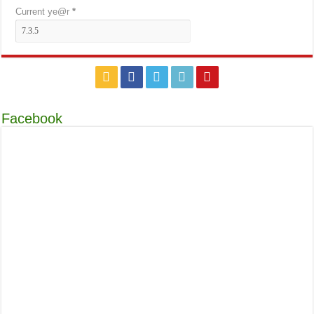
Current ye@r
*
Facebook