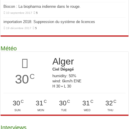
Biocon : La biopharma indienne dans le rouge.
10 septembre 2017
5
importation 2018: Suppression du système de licences
19 décembre 2017
5
Météo
Alger
Ciel Dégagé
30
C
humidity: 50%
wind: 6km/h ENE
H 30 • L 30
C
C
C
C
C
30
31
30
31
32
SUN
MON
TUE
WED
THU
Interviews