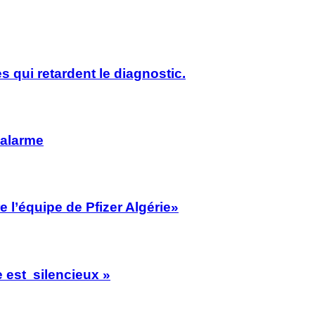
s qui retardent le diagnostic.
’alarme
 l’équipe de Pfizer Algérie»
 est silencieux »