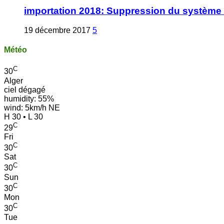
importation 2018: Suppression du système 
19 décembre 2017
5
Météo
C
30
Alger
ciel dégagé
humidity: 55%
wind: 5km/h NE
H 30 • L 30
C
29
Fri
C
30
Sat
C
30
Sun
C
30
Mon
C
30
Tue