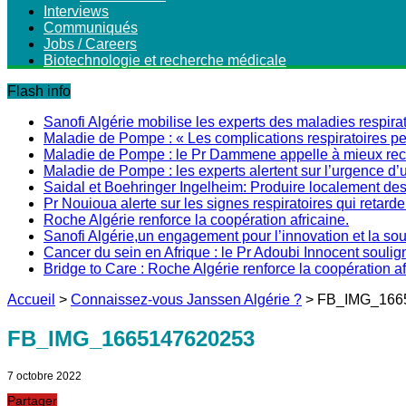
Interviews
Communiqués
Jobs / Careers
Biotechnologie et recherche médicale
Flash info
Sanofi Algérie mobilise les experts des maladies respirat
Maladie de Pompe : « Les complications respiratoires peu
Maladie de Pompe : le Pr Dammene appelle à mieux recon
Maladie de Pompe : les experts alertent sur l’urgence d’
Saidal et Boehringer Ingelheim: Produire localement des 
Pr Nouioua alerte sur les signes respiratoires qui retarde
Roche Algérie renforce la coopération africaine.
Sanofi Algérie,un engagement pour l’innovation et la s
Cancer du sein en Afrique : le Pr Adoubi Innocent soulig
Bridge to Care : Roche Algérie renforce la coopération a
Accueil
>
Connaissez-vous Janssen Algérie ?
>
FB_IMG_166
FB_IMG_1665147620253
7 octobre 2022
Partager