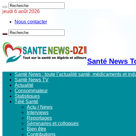
jeudi 6 août 2026
Nous contacter
Santé News Tou
Santé News : toute l’actualité santé, médicaments et in
Santé News TV
Actualité
Consommateur
Statistiques
Télé Santé
Actu / News
Interviews
Reportages
Séminaires et colloques
Bien être
Contributions