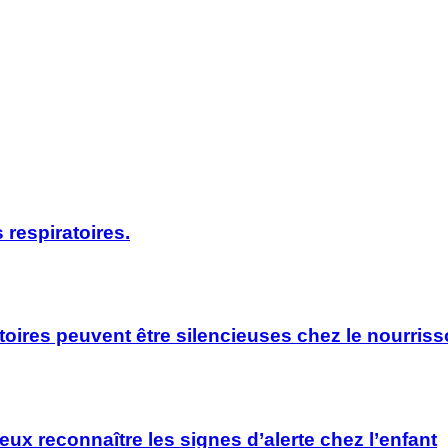
 respiratoires.
oires peuvent être silencieuses chez le nourrisso
x reconnaître les signes d’alerte chez l’enfant