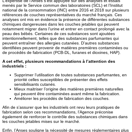
L’expertise de l’Anses s’est appuyée sur des analyses et essais
menés par le Service commun des laboratoires (SCL) et l’Institut
national de la consommation (INC) entre 2016 et 2018 sur plusieurs
références de couches représentatives du marché français. Ces
analyses ont mis en évidence la présence de différentes substances
chimiques dangereuses dans les couches jetables qui peuvent
notamment migrer dans l’urine et entrer en contact prolongé avec la
peau des bébés. Certaines de ces substances sont ajoutées
intentionnellement, telles que des substances parfumantes qui
peuvent entraîner des allergies cutanées. D’autres substances
identifiées peuvent provenir de matières premières contaminées ou
de procédés de fabrication (PCB-DL, furanes et dioxines, HAP).
A cet effet, plusieurs recommandations à l’attention des
industriels :
Supprimer l’utilisation de toutes substances parfumantes, en
priorité celles susceptibles de présenter des effets
sensibilisants cutanés.
Mieux maitriser l’origine des matières premières naturelles
qui peuvent être contaminées avant même la fabrication.
Améliorer les procédés de fabrication des couches.
Afin de s’assurer que les industriels ont revu leurs pratiques de
fabrication selon ces recommandations, l’Agence préconise
également de renforcer le contrôle des substances chimiques dans
les couches jetables mises sur le marché.
Enfin, l’Anses souligne la nécessité de mesures réglementaires plus