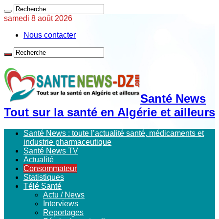
samedi 8 août 2026
Nous contacter
Santé News
Tout sur la santé en Algérie et ailleurs
Santé News : toute l’actualité santé, médicaments et
industrie pharmaceutique
Santé News TV
Actualité
Consommateur
Statistiques
Télé Santé
Actu / News
Interviews
Reportages