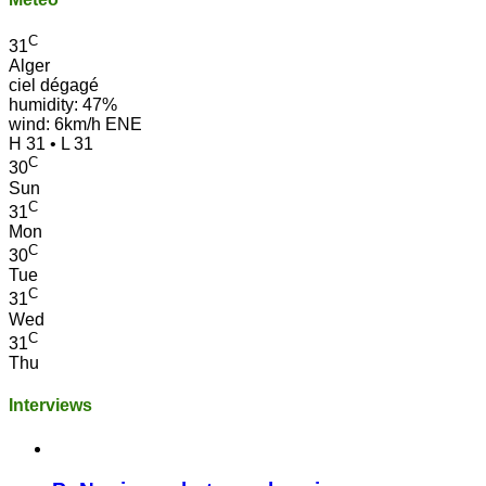
C
31
Alger
ciel dégagé
humidity: 47%
wind: 6km/h ENE
H 31 • L 31
C
30
Sun
C
31
Mon
C
30
Tue
C
31
Wed
C
31
Thu
Interviews