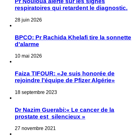
Pr Nouioua alerte sur les signes
respiratoires qui retardent le diagnostic.
28 juin 2026
BPCO: Pr Rachida Khelafi tire la sonnette
d’alarme
10 mai 2026
Faiza TIFOUR: «Je suis honorée de
rejoindre l’équipe de Pfizer Algérie»
18 septembre 2023
Dr Nazim Guerabi:« Le cancer de la
prostate est silencieux »
27 novembre 2021