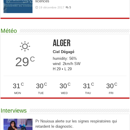
licences
19 décembre 2017
5
Météo
Alger
Ciel Dégagé
29
C
humidity: 56%
wind: 2km/h SW
H 29 • L 29
C
C
C
C
C
31
30
30
31
30
MON
TUE
WED
THU
FRI
Interviews
Pr Nouioua alerte sur les signes respiratoires qui
retardent le diagnostic.