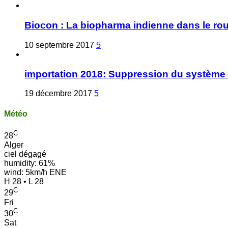
Biocon : La biopharma indienne dans le ro
10 septembre 2017
5
importation 2018: Suppression du système 
19 décembre 2017
5
Météo
C
28
Alger
ciel dégagé
humidity: 61%
wind: 5km/h ENE
H 28 • L 28
C
29
Fri
C
30
Sat