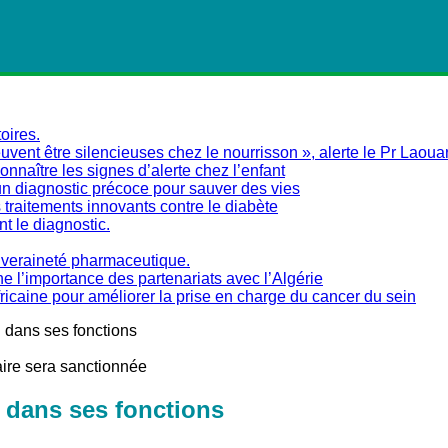
oires.
vent être silencieuses chez le nourrisson », alerte le Pr Laoua
naître les signes d’alerte chez l’enfant
un diagnostic précoce pour sauver des vies
traitements innovants contre le diabète
nt le diagnostic.
ouveraineté pharmaceutique.
ne l’importance des partenariats avec l’Algérie
fricaine pour améliorer la prise en charge du cancer du sein
 dans ses fonctions
aire sera sanctionnée
 dans ses fonctions