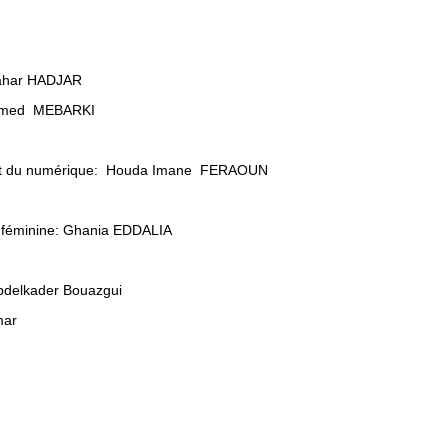
 Tahar HADJAR
ohamed MEBARKI
es et du numérique: Houda Imane FERAOUN
ion féminine: Ghania EDDALIA
Abdelkader Bouazgui
mar