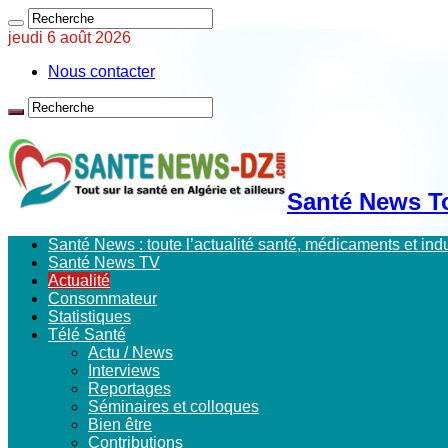
jeudi 6 août 2026
Nous contacter
Santé News Tou
Santé News : toute l’actualité santé, médicaments et in
Santé News TV
Actualité
Consommateur
Statistiques
Télé Santé
Actu / News
Interviews
Reportages
Séminaires et colloques
Bien être
Contributions