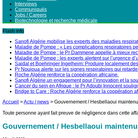
Interviews
Communiqués
Jobs / Careers
Biotechnologie et recherche médicale
Flash info
Sanofi Algérie mobilise les experts des maladies respirat
Maladie de Pompe : « Les complications respiratoires peu
Maladie de Pompe : le Pr Dammene appelle à mieux recon
Maladie de Pompe : les experts alertent sur l’urgence d’
Saidal et Boehringer Ingelheim: Produire localement des 
Pr Nouioua alerte sur les signes respiratoires qui retarde
Roche Algérie renforce la coopération africaine.
Sanofi Algérie,un engagement pour l’innovation et la s
Cancer du sein en Afrique : le Pr Adoubi Innocent soulig
Bridge to Care : Roche Algérie renforce la coopération a
Accueil
>
Actu / news
>
Gouvernement / Hesbellaoui maintenu
Toute personne ayant fait preuve de négligence dans cette aff
Gouvernement / Hesbellaoui maintenu