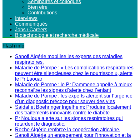
Séminaires et colloques
Bien être
Contributions
Interviews
Communiqués
Jobs / Careers
Biotechnologie et recherche médicale
Flash info
Sanofi Algérie mobilise les experts des maladies
respiratoires.
Maladie de Pompe : « Les complications respiratoires
peuvent être silencieuses chez le nourrisson », alerte
le Pr Laouar
Maladie de Pompe : le Pr Dammene appelle à mieux
reconnaître les signes d’alerte chez l’enfant
Maladie de Pompe : les experts alertent sur l’urgence
d’un diagnostic précoce pour sauver des vies
Saidal et Boehringer Ingelheim: Produire localement
des traitements innovants contre le diabète
Pr Nouioua alerte sur les signes respiratoires qui
retardent le diagnostic.
Roche Algérie renforce la coopération africaine.
Sanofi Algérie,un engagement pour l’innovation et la