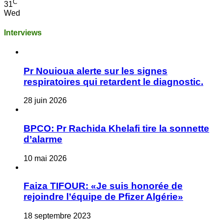
C
31
Wed
Interviews
Pr Nouioua alerte sur les signes
respiratoires qui retardent le diagnostic.
28 juin 2026
BPCO: Pr Rachida Khelafi tire la sonnette
d’alarme
10 mai 2026
Faiza TIFOUR: «Je suis honorée de
rejoindre l’équipe de Pfizer Algérie»
18 septembre 2023