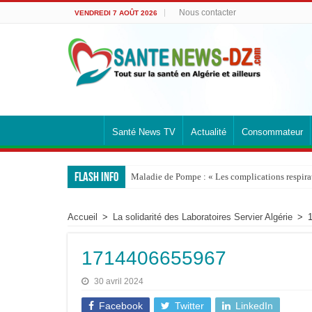
Nous contacter
VENDREDI 7 AOÛT 2026
Santé News TV
Actualité
Consommateur
Flash info
Maladie de Pompe : « Les complications respirato
Accueil
>
La solidarité des Laboratoires Servier Algérie
>
1714406655967
30 avril 2024
Facebook
Twitter
LinkedIn