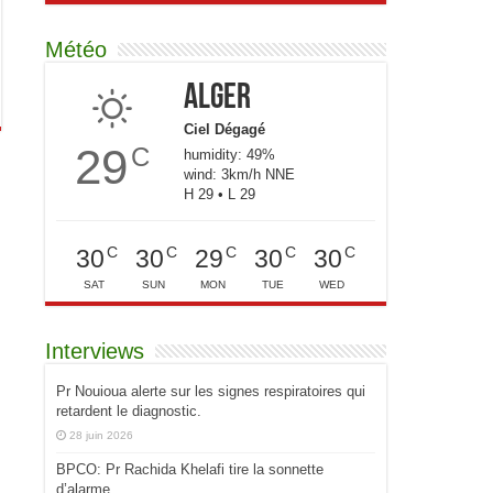
Météo
Alger
Ciel Dégagé
29
C
humidity: 49%
wind: 3km/h NNE
H 29 • L 29
C
C
C
C
C
30
30
29
30
30
SAT
SUN
MON
TUE
WED
Interviews
Pr Nouioua alerte sur les signes respiratoires qui
retardent le diagnostic.
28 juin 2026
BPCO: Pr Rachida Khelafi tire la sonnette
d’alarme