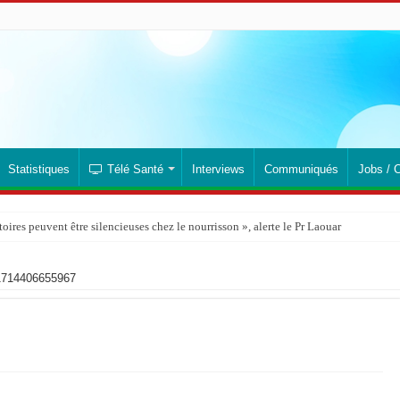
Statistiques
Télé Santé
Interviews
Communiqués
Jobs / 
ires peuvent être silencieuses chez le nourrisson », alerte le Pr Laouar
1714406655967