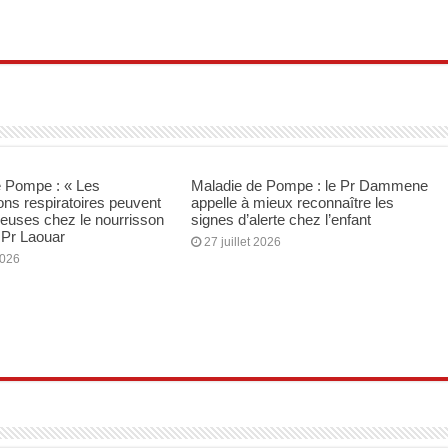
e Pompe : « Les
Maladie de Pompe : le Pr Dammene
ons respiratoires peuvent
appelle à mieux reconnaître les
cieuses chez le nourrisson
signes d’alerte chez l’enfant
e Pr Laouar
27 juillet 2026
2026