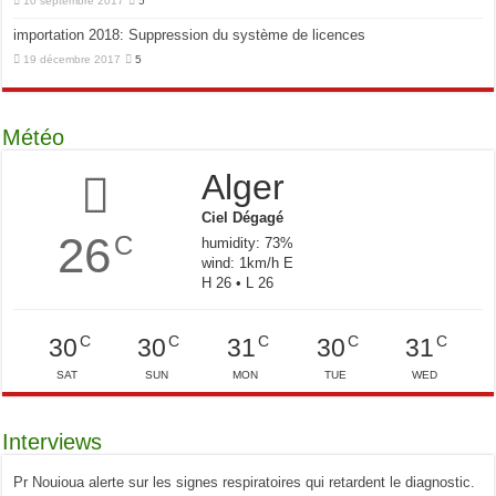
10 septembre 2017
5
importation 2018: Suppression du système de licences
19 décembre 2017
5
Météo
Alger
Ciel Dégagé
26
C
humidity: 73%
wind: 1km/h E
H 26 • L 26
C
C
C
C
C
30
30
31
30
31
SAT
SUN
MON
TUE
WED
Interviews
Pr Nouioua alerte sur les signes respiratoires qui retardent le diagnostic.