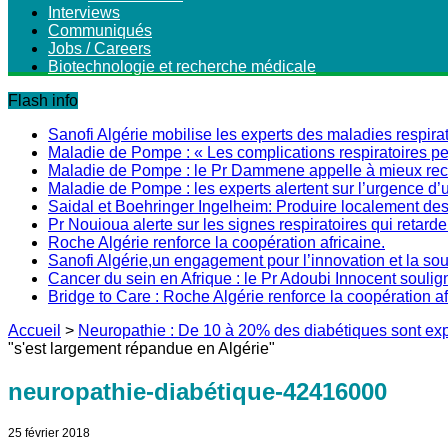
Interviews
Communiqués
Jobs / Careers
Biotechnologie et recherche médicale
Flash info
Sanofi Algérie mobilise les experts des maladies respirat
Maladie de Pompe : « Les complications respiratoires peu
Maladie de Pompe : le Pr Dammene appelle à mieux recon
Maladie de Pompe : les experts alertent sur l’urgence d’
Saidal et Boehringer Ingelheim: Produire localement des 
Pr Nouioua alerte sur les signes respiratoires qui retarde
Roche Algérie renforce la coopération africaine.
Sanofi Algérie,un engagement pour l’innovation et la s
Cancer du sein en Afrique : le Pr Adoubi Innocent soulig
Bridge to Care : Roche Algérie renforce la coopération a
Accueil
>
Neuropathie : De 10 à 20% des diabétiques sont ex
"s'est largement répandue en Algérie"
neuropathie-diabétique-42416000
25 février 2018