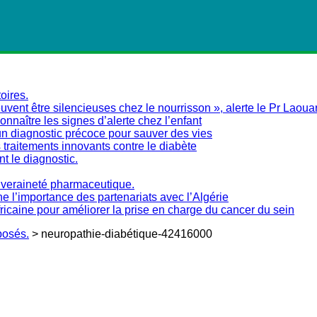
oires.
vent être silencieuses chez le nourrisson », alerte le Pr Laoua
naître les signes d’alerte chez l’enfant
un diagnostic précoce pour sauver des vies
traitements innovants contre le diabète
nt le diagnostic.
ouveraineté pharmaceutique.
ne l’importance des partenariats avec l’Algérie
fricaine pour améliorer la prise en charge du cancer du sein
posés.
>
neuropathie-diabétique-42416000