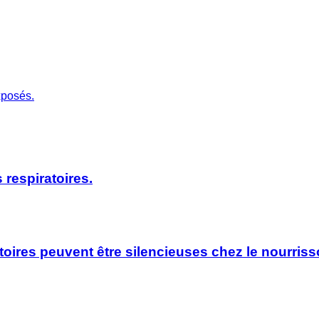
xposés.
 respiratoires.
oires peuvent être silencieuses chez le nourrisso