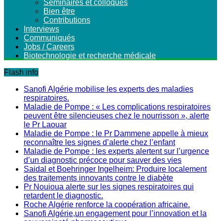
Séminaires et colloques
Bien être
Contributions
Interviews
Communiqués
Jobs / Careers
Biotechnologie et recherche médicale
Flash info
Sanofi Algérie mobilise les experts des maladies
respiratoires.
Maladie de Pompe : « Les complications respiratoires
peuvent être silencieuses chez le nourrisson », alerte
le Pr Laouar
Maladie de Pompe : le Pr Dammene appelle à mieux
reconnaître les signes d’alerte chez l’enfant
Maladie de Pompe : les experts alertent sur l’urgence
d’un diagnostic précoce pour sauver des vies
Saidal et Boehringer Ingelheim: Produire localement
des traitements innovants contre le diabète
Pr Nouioua alerte sur les signes respiratoires qui
retardent le diagnostic.
Roche Algérie renforce la coopération africaine.
Sanofi Algérie,un engagement pour l’innovation et la