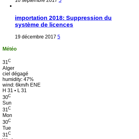
10 septembre 2017
5
importation 2018: Suppression du
système de licences
19 décembre 2017
5
Météo
C
31
Alger
ciel dégagé
humidity: 47%
wind: 6km/h ENE
H 31 • L 31
C
30
Sun
C
31
Mon
C
30
Tue
C
31