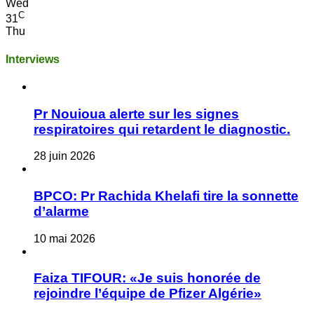
Wed
C
31
Thu
Interviews
Pr Nouioua alerte sur les signes
respiratoires qui retardent le diagnostic.
28 juin 2026
BPCO: Pr Rachida Khelafi tire la sonnette
d’alarme
10 mai 2026
Faiza TIFOUR: «Je suis honorée de
rejoindre l’équipe de Pfizer Algérie»