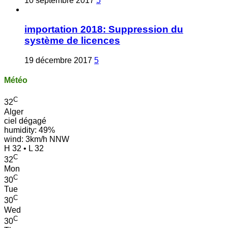
10 septembre 2017
5
importation 2018: Suppression du
système de licences
19 décembre 2017
5
Météo
C
32
Alger
ciel dégagé
humidity: 49%
wind: 3km/h NNW
H 32 • L 32
C
32
Mon
C
30
Tue
C
30
Wed
C
30