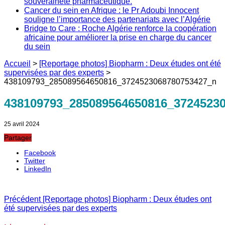
souveraineté pharmaceutique.
Cancer du sein en Afrique : le Pr Adoubi Innocent
souligne l’importance des partenariats avec l’Algérie
Bridge to Care : Roche Algérie renforce la coopération
africaine pour améliorer la prise en charge du cancer
du sein
Accueil
>
[Reportage photos] Biopharm : Deux études ont été
supervisées par des experts
>
438109793_285089564650816_3724523068780753427_n
438109793_285089564650816_3724523
25 avril 2024
Partager
Facebook
Twitter
LinkedIn
Précédent
[Reportage photos] Biopharm : Deux études ont
été supervisées par des experts