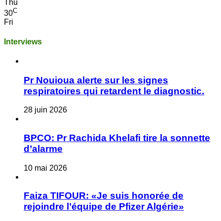
Thu
C
30
Fri
Interviews
Pr Nouioua alerte sur les signes
respiratoires qui retardent le diagnostic.
28 juin 2026
BPCO: Pr Rachida Khelafi tire la sonnette
d’alarme
10 mai 2026
Faiza TIFOUR: «Je suis honorée de
rejoindre l’équipe de Pfizer Algérie»