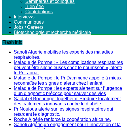
Séminaires et colloques
Bien être
Contributions
Interviews
Communiqués
Jobs / Careers
Biotechnologie et recherche médicale
Flash info
Sanofi Algérie mobilise les experts des maladies
respiratoires.
Maladie de Pompe : « Les complications respiratoires
peuvent être silencieuses chez le nourrisson », alerte
le Pr Laouar
Maladie de Pompe : le Pr Dammene appelle à mieux
reconnaître les signes d’alerte chez l’enfant
Maladie de Pompe : les experts alertent sur l’urgence
d’un diagnostic précoce pour sauver des vies
Saidal et Boehringer Ingelheim: Produire localement
des traitements innovants contre le diabète
Pr Nouioua alerte sur les signes respiratoires qui
retardent le diagnostic.
Roche Algérie renforce la coopération africaine.
Sanofi Algérie,un engagement pour l’innovation et la