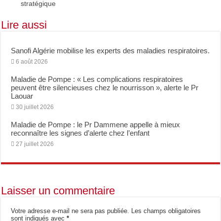
Bridge to Care : Roche Algérie renforce la coopération africaine pour améliorer l
stratégique
Lire aussi
Sanofi Algérie mobilise les experts des maladies respiratoires.
6 août 2026
Maladie de Pompe : « Les complications respiratoires
peuvent être silencieuses chez le nourrisson », alerte le Pr
Laouar
30 juillet 2026
Maladie de Pompe : le Pr Dammene appelle à mieux
reconnaître les signes d’alerte chez l’enfant
27 juillet 2026
Laisser un commentaire
Votre adresse e-mail ne sera pas publiée.
Les champs obligatoires
sont indiqués avec
*