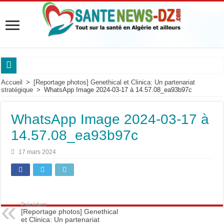
Sanofi Algérie mobilise les experts des maladies respiratoires.
Accueil
>
[Reportage photos] Genethical et Clinica: Un partenariat
stratégique
>
WhatsApp Image 2024-03-17 à 14.57.08_ea93b97c
Maladie de Pompe : « Les complications respiratoires peuvent être silencieuses ch
Maladie de Pompe : le Pr Dammene appelle à mieux reconnaître les signes d’alert
WhatsApp Image 2024-03-17 à
Maladie de Pompe : les experts alertent sur l’urgence d’un diagnostic précoce po
14.57.08_ea93b97c
Saidal et Boehringer Ingelheim: Produire localement des traitements innovants co
17 mars 2024
Pr Nouioua alerte sur les signes respiratoires qui retardent le diagnostic.
Roche Algérie renforce la coopération africaine.
Sanofi Algérie,un engagement pour l’innovation et la souveraineté pharmaceutiq
Précédent
Cancer du sein en Afrique : le Pr Adoubi Innocent souligne l’importance des parte
[Reportage photos] Genethical
et Clinica: Un partenariat