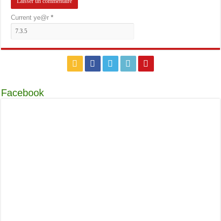
Current ye@r
*
Facebook