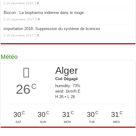
24 décembre 2018
6
Biocon : La biopharma indienne dans le rouge.
10 septembre 2017
5
importation 2018: Suppression du système de licences
19 décembre 2017
5
Météo
Alger
Ciel Dégagé
26
C
humidity: 73%
wind: 1km/h E
H 26 • L 26
C
C
C
C
C
30
30
31
30
31
SAT
SUN
MON
TUE
WED