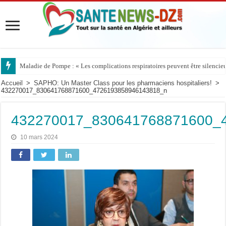
Maladie de Pompe : « Les complications respiratoires peuvent être silencieus
Accueil
>
SAPHO: Un Master Class pour les pharmaciens hospitaliers!
>
432270017_830641768871600_4726193858946143818_n
432270017_830641768871600_
10 mars 2024