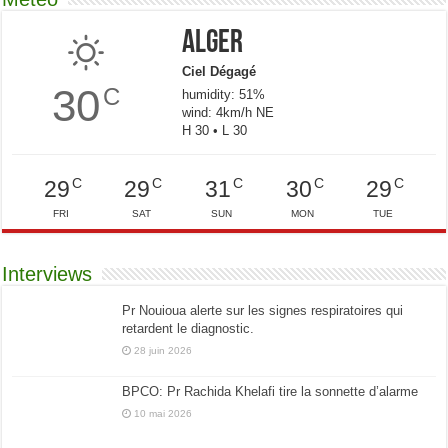
Alger
Ciel Dégagé
30
C
humidity: 51%
wind: 4km/h NE
H 30 • L 30
C
C
C
C
C
29
29
31
30
29
FRI
SAT
SUN
MON
TUE
Interviews
Pr Nouioua alerte sur les signes respiratoires qui
retardent le diagnostic.
28 juin 2026
BPCO: Pr Rachida Khelafi tire la sonnette d’alarme
10 mai 2026