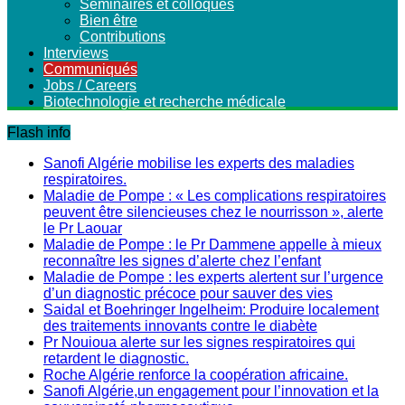
Séminaires et colloques
Bien être
Contributions
Interviews
Communiqués
Jobs / Careers
Biotechnologie et recherche médicale
Flash info
Sanofi Algérie mobilise les experts des maladies
respiratoires.
Maladie de Pompe : « Les complications respiratoires
peuvent être silencieuses chez le nourrisson », alerte
le Pr Laouar
Maladie de Pompe : le Pr Dammene appelle à mieux
reconnaître les signes d’alerte chez l’enfant
Maladie de Pompe : les experts alertent sur l’urgence
d’un diagnostic précoce pour sauver des vies
Saidal et Boehringer Ingelheim: Produire localement
des traitements innovants contre le diabète
Pr Nouioua alerte sur les signes respiratoires qui
retardent le diagnostic.
Roche Algérie renforce la coopération africaine.
Sanofi Algérie,un engagement pour l’innovation et la