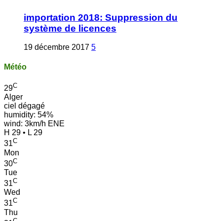
importation 2018: Suppression du
système de licences
19 décembre 2017
5
Météo
C
29
Alger
ciel dégagé
humidity: 54%
wind: 3km/h ENE
H 29 • L 29
C
31
Mon
C
30
Tue
C
31
Wed
C
31
Thu
C