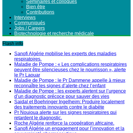
Séminaires et colloques
Bien être
Contributions
Interviews
Communiqués
Jobs / Careers
Biotechnologie et recherche médicale
Flash info
Sanofi Algérie mobilise les experts des maladies
respiratoires.
Maladie de Pompe : « Les complications respiratoires
peuvent être silencieuses chez le nourrisson », alerte
le Pr Laouar
Maladie de Pompe : le Pr Dammene appelle à mieux
reconnaître les signes d’alerte chez l’enfant
Maladie de Pompe : les experts alertent sur l’urgence
d’un diagnostic précoce pour sauver des vies
Saidal et Boehringer Ingelheim: Produire localement
des traitements innovants contre le diabète
Pr Nouioua alerte sur les signes respiratoires qui
retardent le diagnostic.
Roche Algérie renforce la coopération africaine.
Sanofi Algérie,un engagement pour l’innovation et la