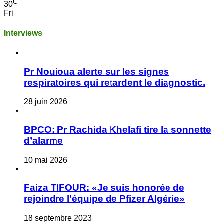
C
30
Fri
Interviews
Pr Nouioua alerte sur les signes
respiratoires qui retardent le diagnostic.
28 juin 2026
BPCO: Pr Rachida Khelafi tire la sonnette
d’alarme
10 mai 2026
Faiza TIFOUR: «Je suis honorée de
rejoindre l’équipe de Pfizer Algérie»
18 septembre 2023