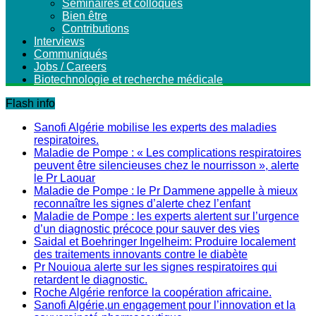
Séminaires et colloques
Bien être
Contributions
Interviews
Communiqués
Jobs / Careers
Biotechnologie et recherche médicale
Flash info
Sanofi Algérie mobilise les experts des maladies
respiratoires.
Maladie de Pompe : « Les complications respiratoires
peuvent être silencieuses chez le nourrisson », alerte
le Pr Laouar
Maladie de Pompe : le Pr Dammene appelle à mieux
reconnaître les signes d’alerte chez l’enfant
Maladie de Pompe : les experts alertent sur l’urgence
d’un diagnostic précoce pour sauver des vies
Saidal et Boehringer Ingelheim: Produire localement
des traitements innovants contre le diabète
Pr Nouioua alerte sur les signes respiratoires qui
retardent le diagnostic.
Roche Algérie renforce la coopération africaine.
Sanofi Algérie,un engagement pour l’innovation et la