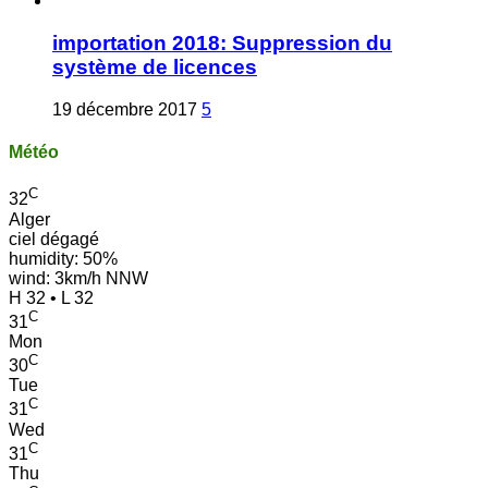
importation 2018: Suppression du
système de licences
19 décembre 2017
5
Météo
C
32
Alger
ciel dégagé
humidity: 50%
wind: 3km/h NNW
H 32 • L 32
C
31
Mon
C
30
Tue
C
31
Wed
C
31
Thu