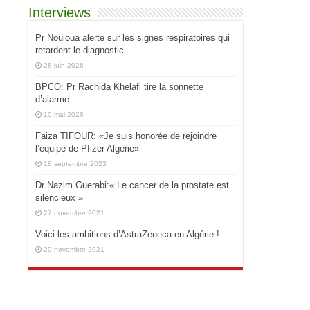
Interviews
Pr Nouioua alerte sur les signes respiratoires qui
retardent le diagnostic.
28 juin 2026
BPCO: Pr Rachida Khelafi tire la sonnette
d’alarme
10 mai 2026
Faiza TIFOUR: «Je suis honorée de rejoindre
l’équipe de Pfizer Algérie»
18 septembre 2023
Dr Nazim Guerabi:« Le cancer de la prostate est
silencieux »
27 novembre 2021
Voici les ambitions d’AstraZeneca en Algérie !
20 novembre 2021