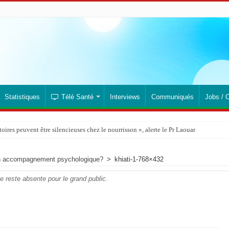
Statistiques
Télé Santé
Interviews
Communiqués
Jobs / 
ires peuvent être silencieuses chez le nourrisson », alerte le Pr Laouar
l un accompagnement psychologique?
>
khiati-1-768×432
e reste absente pour le grand public.