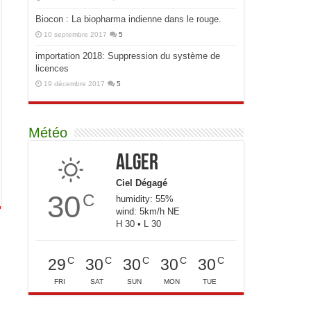
Biocon : La biopharma indienne dans le rouge.
10 septembre 2017
5
importation 2018: Suppression du système de
licences
19 décembre 2017
5
Météo
Alger
Ciel Dégagé
30
C
humidity: 55%
wind: 5km/h NE
H 30 • L 30
C
C
C
C
C
29
30
30
30
30
FRI
SAT
SUN
MON
TUE