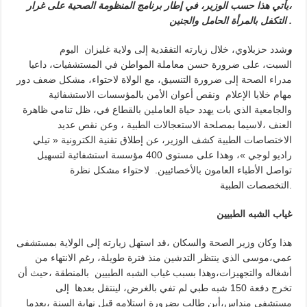
،يأتي هذا حسب الوزير، في إطار برنامج المنظومة الصحية على غرار
التكفل بالمرأة الحامل والجنين .
و
شدد حزبلاوي، خلال زيارته التفقدية إلى ولاية غليزان اليوم
السبت، على ضرورة حسن معاملة المواطن في المستشفيات، داعيا
مدراء الصحة إلى ضرورة التنسيق، مع الولاة لاحتواء، مشكل ضعف دور
مهام خلايا الإعلام ونقص أعوان الأمن بالمؤسسات الاستشفائية
والجامعية الذي بات يهدد حياة العاملين بالقطاع في، ظل تنامي ظاهرة
العنف ،لاسيما بمصلحة الاستعجالات الطبية ، وعن نقص عديد
الاختصاصات الطبية كشف الوزير، عن إطلاق تقنية الكترونية « تيلي
راديو لوجي »، وهذا على مستوى 400 مؤسسة استشفائية لتسهيل
تواصل الأطباء العامون بالأخصائيين. لاحتواء مشكل نظرة
التخصصات الطبية.
غياب الشبه الطبيين
هذا وكان وزير الصحة والسكان ،قد استهل زيارته إلى الولاية بمستشفى
عمي،موسى الذي ينتظر التدشين منذ فترة طويلة، رغم الانتهاء من
أشغاله والتجهيزات،وهذا بسبب غياب الشبه الطبيين بالمنطقة ،حيث أن
تخرج دفعة 150 شبه طبي لم تفي بالغرض، لينتقل بعدها إلى
مستشفى منداس،أين طالب بضرورة استلامه قبل نهاية السنة ،بعدما