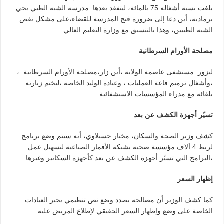
بلغت نسبة أشغاله 75 بالمائة، ليتفقد بعدها مدرسة الشبه الطبي بحي
برمادية، أين دعا إلى ضرورة فتح المدرسة للقضاء،على مشكل نقص
الشبه الطبيين، وهذا بالتنسيق مع وزارة التعليم العالي
مصلحة الأورام
السرطانية
، ليزور مستشفى عاصمة الولاية ،أين زار،مصلحة الأورام السرطانية
،وأشغال ترميم قاعة العمليات ، وعيادة الوليد الخاصة ،ليختم زيارته
بلقائه مع مدراء المؤسسات الاستشفائية
تسيّر
أجهزة الكشف
عن
بعد
.كشف وزير الصحة والسكان، مختار حسبلاوي، أنه سيتم وضع برنامج
لربط 4 آلاف مؤسسة صحية بشبكة الأقمار الصناعية لتسهيل عمل
البرامج التي تسيّر أجهزة الكشف عن بعد كأجهزة السكانير وغيرها،
إظهار
السعر
كما كشف الوزير أن مصالحه بصدد وضع نص تنظيمي يجبر العيادات
الخاصة على وضع وإظهار السعر الحقيقي لإطلاع المريض عليه