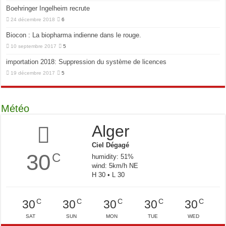
Boehringer Ingelheim recrute
24 décembre 2018
6
Biocon : La biopharma indienne dans le rouge.
10 septembre 2017
5
importation 2018: Suppression du système de licences
19 décembre 2017
5
Météo
Alger
Ciel Dégagé
30
C
humidity: 51%
wind: 5km/h NE
H 30 • L 30
C
C
C
C
C
30
30
30
30
30
SAT
SUN
MON
TUE
WED