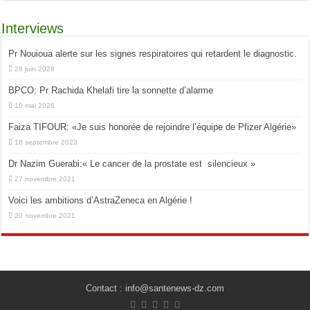
Interviews
Pr Nouioua alerte sur les signes respiratoires qui retardent le diagnostic.
28 juin 2026
BPCO: Pr Rachida Khelafi tire la sonnette d’alarme
10 mai 2026
Faiza TIFOUR: «Je suis honorée de rejoindre l’équipe de Pfizer Algérie»
18 septembre 2023
Dr Nazim Guerabi:« Le cancer de la prostate est silencieux »
27 novembre 2021
Voici les ambitions d’AstraZeneca en Algérie !
20 novembre 2021
Contact : info@santenews-dz.com