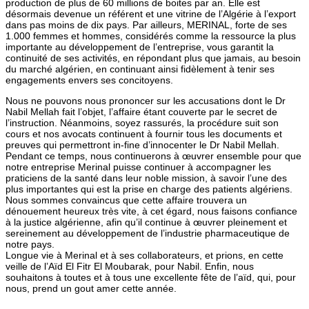
production de plus de 60 millions de boites par an. Elle est
désormais devenue un référent et une vitrine de l’Algérie à l’export
dans pas moins de dix pays. Par ailleurs, MERINAL, forte de ses
1.000 femmes et hommes, considérés comme la ressource la plus
importante au développement de l’entreprise, vous garantit la
continuité de ses activités, en répondant plus que jamais, au besoin
du marché algérien, en continuant ainsi fidèlement à tenir ses
engagements envers ses concitoyens.
Nous ne pouvons nous prononcer sur les accusations dont le Dr
Nabil Mellah fait l’objet, l’affaire étant couverte par le secret de
l’instruction. Néanmoins, soyez rassurés, la procédure suit son
cours et nos avocats continuent à fournir tous les documents et
preuves qui permettront in-fine d’innocenter le Dr Nabil Mellah.
Pendant ce temps, nous continuerons à œuvrer ensemble pour que
notre entreprise Merinal puisse continuer à accompagner les
praticiens de la santé dans leur noble mission, à savoir l’une des
plus importantes qui est la prise en charge des patients algériens.
Nous sommes convaincus que cette affaire trouvera un
dénouement heureux très vite, à cet égard, nous faisons confiance
à la justice algérienne, afin qu’il continue à œuvrer pleinement et
sereinement au développement de l’industrie pharmaceutique de
notre pays.
Longue vie à Merinal et à ses collaborateurs, et prions, en cette
veille de l’Aïd El Fitr El Moubarak, pour Nabil. Enfin, nous
souhaitons à toutes et à tous une excellente fête de l’aïd, qui, pour
nous, prend un gout amer cette année.