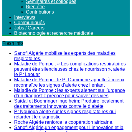
Séminaires et colloques
Bien être
Contributions
Interviews
Communiqués
Jobs / Careers
Biotechnologie et recherche médicale
Flash info
Sanofi Algérie mobilise les experts des maladies
respiratoires.
Maladie de Pompe : « Les complications respiratoires
peuvent être silencieuses chez le nourrisson », alerte
le Pr Laouar
Maladie de Pompe : le Pr Dammene appelle à mieux
reconnaître les signes d’alerte chez l’enfant
Maladie de Pompe : les experts alertent sur l’urgence
d’un diagnostic précoce pour sauver des vies
Saidal et Boehringer Ingelheim: Produire localement
des traitements innovants contre le diabète
Pr Nouioua alerte sur les signes respiratoires qui
retardent le diagnostic.
Roche Algérie renforce la coopération africaine.
Sanofi Algérie,un engagement pour l’innovation et la