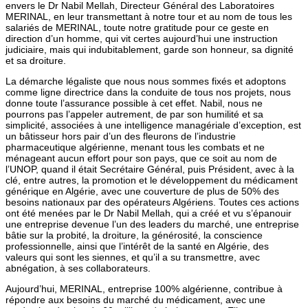
envers le Dr Nabil Mellah, Directeur Général des Laboratoires
MERINAL, en leur transmettant à notre tour et au nom de tous les
salariés de MERINAL, toute notre gratitude pour ce geste en
direction d’un homme, qui vit certes aujourd’hui une instruction
judiciaire, mais qui indubitablement, garde son honneur, sa dignité
et sa droiture.
La démarche légaliste que nous nous sommes fixés et adoptons
comme ligne directrice dans la conduite de tous nos projets, nous
donne toute l’assurance possible à cet effet. Nabil, nous ne
pourrons pas l’appeler autrement, de par son humilité et sa
simplicité, associées à une intelligence managériale d’exception, est
un bâtisseur hors pair d’un des fleurons de l’industrie
pharmaceutique algérienne, menant tous les combats et ne
ménageant aucun effort pour son pays, que ce soit au nom de
l’UNOP, quand il était Secrétaire Général, puis Président, avec à la
clé, entre autres, la promotion et le développement du médicament
générique en Algérie, avec une couverture de plus de 50% des
besoins nationaux par des opérateurs Algériens. Toutes ces actions
ont été menées par le Dr Nabil Mellah, qui a créé et vu s’épanouir
une entreprise devenue l’un des leaders du marché, une entreprise
bâtie sur la probité, la droiture, la générosité, la conscience
professionnelle, ainsi que l’intérêt de la santé en Algérie, des
valeurs qui sont les siennes, et qu’il a su transmettre, avec
abnégation, à ses collaborateurs.
Aujourd’hui, MERINAL, entreprise 100% algérienne, contribue à
répondre aux besoins du marché du médicament, avec une