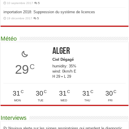
10 septembre 2017
5
importation 2018: Suppression du système de licences
19 décembre 2017
5
Météo
Alger
Ciel Dégagé
29
C
humidity: 35%
wind: 0km/h E
H 29 • L 29
C
C
C
C
C
31
30
31
31
30
MON
TUE
WED
THU
FRI
Interviews
Pr Nouioua alerte sur les signes respiratoires qui retardent le diagnostic.