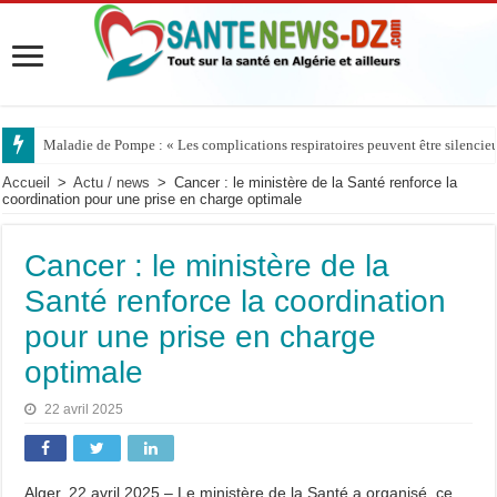
Maladie de Pompe : « Les complications respiratoires peuvent être silencieus
Maladie de Pompe : le Pr Dammene appelle à mieux reconnaître les signes d’
Accueil
>
Actu / news
>
Cancer : le ministère de la Santé renforce la
coordination pour une prise en charge optimale
Cancer : le ministère de la
Santé renforce la coordination
pour une prise en charge
optimale
22 avril 2025
Alger, 22 avril 2025 – Le ministère de la Santé a organisé, ce