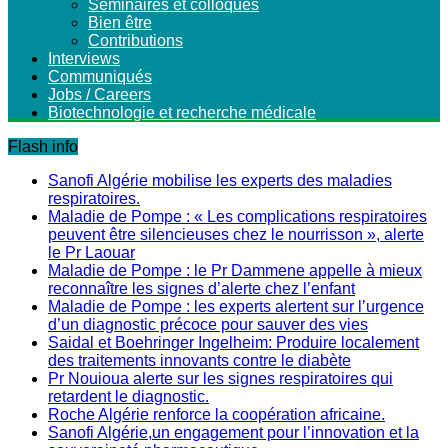
Séminaires et colloques
Bien être
Contributions
Interviews
Communiqués
Jobs / Careers
Biotechnologie et recherche médicale
Flash info
Sanofi Algérie mobilise les experts des maladies
respiratoires.
Maladie de Pompe : « Les complications respiratoires
peuvent être silencieuses chez le nourrisson », alerte
le Pr Laouar
Maladie de Pompe : le Pr Dammene appelle à mieux
reconnaître les signes d’alerte chez l’enfant
Maladie de Pompe : les experts alertent sur l’urgence
d’un diagnostic précoce pour sauver des vies
Saidal et Boehringer Ingelheim: Produire localement
des traitements innovants contre le diabète
Pr Nouioua alerte sur les signes respiratoires qui
retardent le diagnostic.
Roche Algérie renforce la coopération africaine.
Sanofi Algérie,un engagement pour l’innovation et la