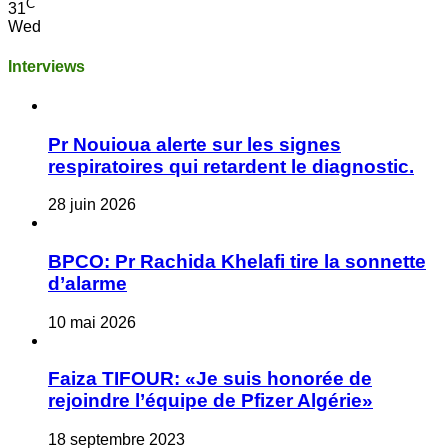
C
31
Wed
Interviews
Pr Nouioua alerte sur les signes
respiratoires qui retardent le diagnostic.
28 juin 2026
BPCO: Pr Rachida Khelafi tire la sonnette
d’alarme
10 mai 2026
Faiza TIFOUR: «Je suis honorée de
rejoindre l’équipe de Pfizer Algérie»
18 septembre 2023