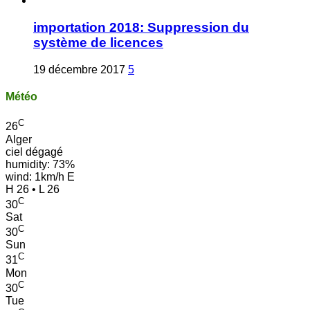
importation 2018: Suppression du
système de licences
19 décembre 2017
5
Météo
C
26
Alger
ciel dégagé
humidity: 73%
wind: 1km/h E
H 26 • L 26
C
30
Sat
C
30
Sun
C
31
Mon
C
30
Tue