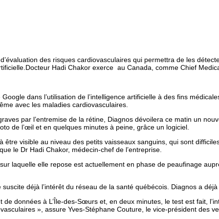
 d’évaluation des risques cardiovasculaires qui permettra de les détec
ce artificielle.Docteur Hadi Chakor exerce au Canada, comme Chief Med
e dans l’utilisation de l’intelligence artificielle à des fins médical
même avec les maladies cardiovasculaires.
aves par l’entremise de la rétine, Diagnos dévoilera ce matin un nouve
to de l’œil et en quelques minutes à peine, grâce un logiciel.
re visible au niveau des petits vaisseaux sanguins, qui sont difficiles 
que le Dr Hadi Chakor, médecin-chef de l’entreprise.
ielle sur laquelle elle repose est actuellement en phase de peaufinage a
suscite déjà l’intérêt du réseau de la santé québécois. Diagnos a déjà 
données à L’Île-des-Sœurs et, en deux minutes, le test est fait, l’intell
diovasculaires », assure Yves-Stéphane Couture, le vice-président des v