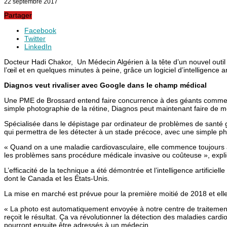
22 septembre 2017
Partager
Facebook
Twitter
LinkedIn
Docteur Hadi Chakor, Un Médecin Algérien à la tête d’un nouvel outil
l’œil et en quelques minutes à peine, grâce un logiciel d’intelligen
Diagnos veut rivaliser avec Google dans le champ médical
Une PME de Brossard entend faire concurrence à des géants comme Googl
simple photographie de la rétine, Diagnos peut maintenant faire de 
Spécialisée dans le dépistage par ordinateur de problèmes de santé gr
qui permettra de les détecter à un stade précoce, avec une simple pho
« Quand on a une maladie cardiovasculaire, elle commence toujours à êt
les problèmes sans procédure médicale invasive ou coûteuse », expli
L’efficacité de la technique a été démontrée et l’intelligence artific
dont le Canada et les États-Unis.
La mise en marché est prévue pour la première moitié de 2018 et elle 
« La photo est automatiquement envoyée à notre centre de traitement de 
reçoit le résultat. Ça va révolutionner la détection des maladies car
pourront ensuite être adressés à un médecin.