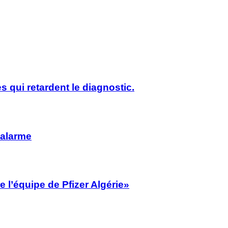
s qui retardent le diagnostic.
’alarme
 l’équipe de Pfizer Algérie»