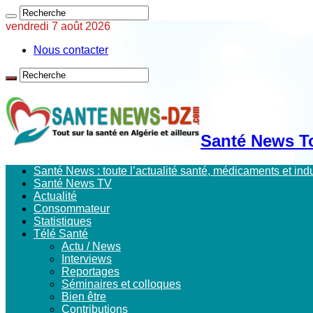
vendredi 7 août 2026
Nous contacter
Santé News Tou
Santé News : toute l’actualité santé, médicaments et in
Santé News TV
Actualité
Consommateur
Statistiques
Télé Santé
Actu / News
Interviews
Reportages
Séminaires et colloques
Bien être
Contributions