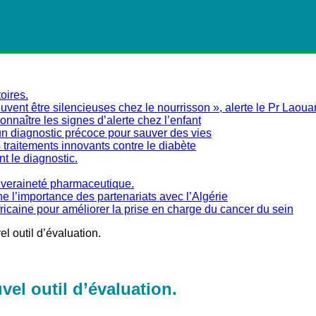
oires.
vent être silencieuses chez le nourrisson », alerte le Pr Laoua
naître les signes d’alerte chez l’enfant
un diagnostic précoce pour sauver des vies
traitements innovants contre le diabète
nt le diagnostic.
ouveraineté pharmaceutique.
ne l’importance des partenariats avec l’Algérie
fricaine pour améliorer la prise en charge du cancer du sein
l outil d’évaluation.
vel outil d’évaluation.