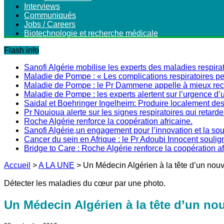
Interviews
Communiqués
Jobs / Careers
Biotechnologie et recherche médicale
Flash info
Sanofi Algérie mobilise les experts des maladies respirat
Maladie de Pompe : « Les complications respiratoires peu
Maladie de Pompe : le Pr Dammene appelle à mieux recon
Maladie de Pompe : les experts alertent sur l’urgence d’
Saidal et Boehringer Ingelheim: Produire localement des 
Pr Nouioua alerte sur les signes respiratoires qui retarde
Roche Algérie renforce la coopération africaine.
Sanofi Algérie,un engagement pour l’innovation et la s
Cancer du sein en Afrique : le Pr Adoubi Innocent soulig
Bridge to Care : Roche Algérie renforce la coopération a
Accueil
>
A LA UNE
>
Un Médecin Algérien à la tête d’un nouve
Détecter les maladies du cœur par une photo.
Un Médecin Algérien à la tête d’un nou