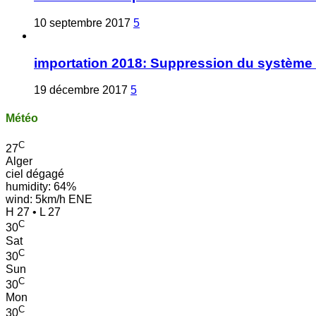
10 septembre 2017
5
importation 2018: Suppression du système 
19 décembre 2017
5
Météo
C
27
Alger
ciel dégagé
humidity: 64%
wind: 5km/h ENE
H 27 • L 27
C
30
Sat
C
30
Sun
C
30
Mon
C
30