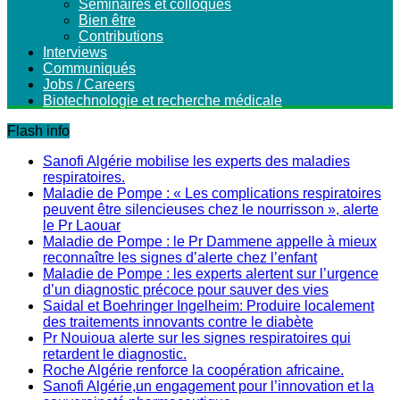
Séminaires et colloques
Bien être
Contributions
Interviews
Communiqués
Jobs / Careers
Biotechnologie et recherche médicale
Flash info
Sanofi Algérie mobilise les experts des maladies
respiratoires.
Maladie de Pompe : « Les complications respiratoires
peuvent être silencieuses chez le nourrisson », alerte
le Pr Laouar
Maladie de Pompe : le Pr Dammene appelle à mieux
reconnaître les signes d’alerte chez l’enfant
Maladie de Pompe : les experts alertent sur l’urgence
d’un diagnostic précoce pour sauver des vies
Saidal et Boehringer Ingelheim: Produire localement
des traitements innovants contre le diabète
Pr Nouioua alerte sur les signes respiratoires qui
retardent le diagnostic.
Roche Algérie renforce la coopération africaine.
Sanofi Algérie,un engagement pour l’innovation et la