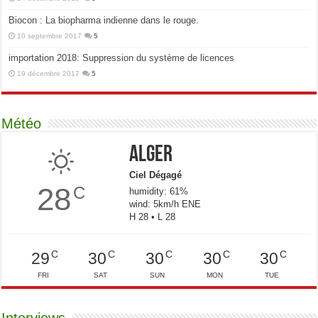
Biocon : La biopharma indienne dans le rouge.
10 septembre 2017
5
importation 2018: Suppression du système de licences
19 décembre 2017
5
Météo
Alger
Ciel Dégagé
28
C
humidity: 61%
wind: 5km/h ENE
H 28 • L 28
C
C
C
C
C
29
30
30
30
30
FRI
SAT
SUN
MON
TUE