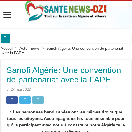
Sanofi Algérie mobilise les experts des maladies respiratoires.
Accueil
>
Actu / news
>
Sanofi Algérie: Une convention de partenariat
avec la FAPH
Maladie de Pompe : « Les complications respiratoires peuvent être silencieuses ch
Maladie de Pompe : le Pr Dammene appelle à mieux reconnaître les signes d’alert
Sanofi Algérie: Une convention
Maladie de Pompe : les experts alertent sur l’urgence d’un diagnostic précoce po
de partenariat avec la FAPH
Saidal et Boehringer Ingelheim: Produire localement des traitements innovants co
24 mai 2023
Pr Nouioua alerte sur les signes respiratoires qui retardent le diagnostic.
Roche Algérie renforce la coopération africaine.
« Les personnes handicapées ont les mêmes droits que
Sanofi Algérie,un engagement pour l’innovation et la souveraineté pharmaceutiq
tous les citoyens. Accompagnons-les tous ensemble pour
Cancer du sein en Afrique : le Pr Adoubi Innocent souligne l’importance des parte
qu’ils participent avec nous à construire notre Algérie telle
que nous la rêvons… ».