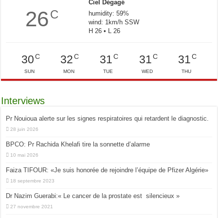
Ciel Dégagé
26
C
humidity: 59%
wind: 1km/h SSW
H 26 • L 26
C
C
C
C
C
30
32
31
31
31
SUN
MON
TUE
WED
THU
Interviews
Pr Nouioua alerte sur les signes respiratoires qui retardent le diagnostic.
28 juin 2026
BPCO: Pr Rachida Khelafi tire la sonnette d’alarme
10 mai 2026
Faiza TIFOUR: «Je suis honorée de rejoindre l’équipe de Pfizer Algérie»
18 septembre 2023
Dr Nazim Guerabi:« Le cancer de la prostate est silencieux »
27 novembre 2021