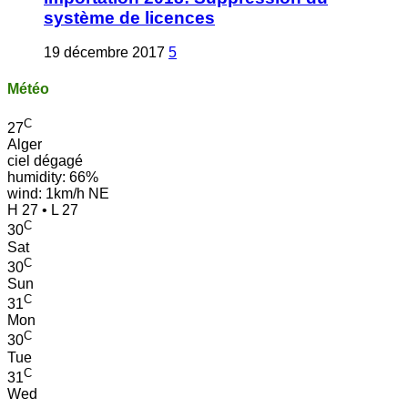
système de licences
19 décembre 2017
5
Météo
C
27
Alger
ciel dégagé
humidity: 66%
wind: 1km/h NE
H 27 • L 27
C
30
Sat
C
30
Sun
C
31
Mon
C
30
Tue
C
31
Wed