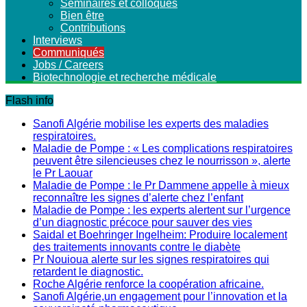
Séminaires et colloques
Bien être
Contributions
Interviews
Communiqués
Jobs / Careers
Biotechnologie et recherche médicale
Flash info
Sanofi Algérie mobilise les experts des maladies
respiratoires.
Maladie de Pompe : « Les complications respiratoires
peuvent être silencieuses chez le nourrisson », alerte
le Pr Laouar
Maladie de Pompe : le Pr Dammene appelle à mieux
reconnaître les signes d’alerte chez l’enfant
Maladie de Pompe : les experts alertent sur l’urgence
d’un diagnostic précoce pour sauver des vies
Saidal et Boehringer Ingelheim: Produire localement
des traitements innovants contre le diabète
Pr Nouioua alerte sur les signes respiratoires qui
retardent le diagnostic.
Roche Algérie renforce la coopération africaine.
Sanofi Algérie,un engagement pour l’innovation et la