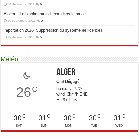
24 décembre 2018
6
Biocon : La biopharma indienne dans le rouge.
10 septembre 2017
5
importation 2018: Suppression du système de licences
19 décembre 2017
5
Météo
Alger
Ciel Dégagé
26
C
humidity: 73%
wind: 3km/h ENE
H 26 • L 26
C
C
C
C
C
30
31
30
30
31
SAT
SUN
MON
TUE
WED