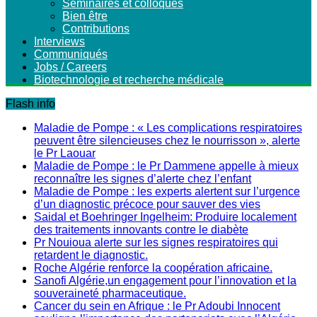
Séminaires et colloques
Bien être
Contributions
Interviews
Communiqués
Jobs / Careers
Biotechnologie et recherche médicale
Flash info
Maladie de Pompe : « Les complications respiratoires
peuvent être silencieuses chez le nourrisson », alerte
le Pr Laouar
Maladie de Pompe : le Pr Dammene appelle à mieux
reconnaître les signes d’alerte chez l’enfant
Maladie de Pompe : les experts alertent sur l’urgence
d’un diagnostic précoce pour sauver des vies
Saidal et Boehringer Ingelheim: Produire localement
des traitements innovants contre le diabète
Pr Nouioua alerte sur les signes respiratoires qui
retardent le diagnostic.
Roche Algérie renforce la coopération africaine.
Sanofi Algérie,un engagement pour l’innovation et la
souveraineté pharmaceutique.
Cancer du sein en Afrique : le Pr Adoubi Innocent