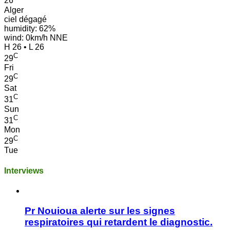
26
Alger
ciel dégagé
humidity: 62%
wind: 0km/h NNE
H 26 • L 26
C
29
Fri
C
29
Sat
C
31
Sun
C
31
Mon
C
29
Tue
Interviews
Pr Nouioua alerte sur les signes
respiratoires qui retardent le diagnostic.