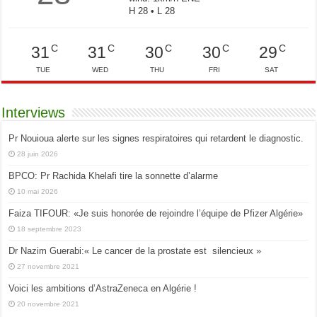
H 28 • L 28
C
C
C
C
C
31
31
30
30
29
TUE
WED
THU
FRI
SAT
Interviews
Pr Nouioua alerte sur les signes respiratoires qui retardent le diagnostic.
28 juin 2026
BPCO: Pr Rachida Khelafi tire la sonnette d’alarme
10 mai 2026
Faiza TIFOUR: «Je suis honorée de rejoindre l’équipe de Pfizer Algérie»
18 septembre 2023
Dr Nazim Guerabi:« Le cancer de la prostate est silencieux »
27 novembre 2021
Voici les ambitions d’AstraZeneca en Algérie !
20 novembre 2021