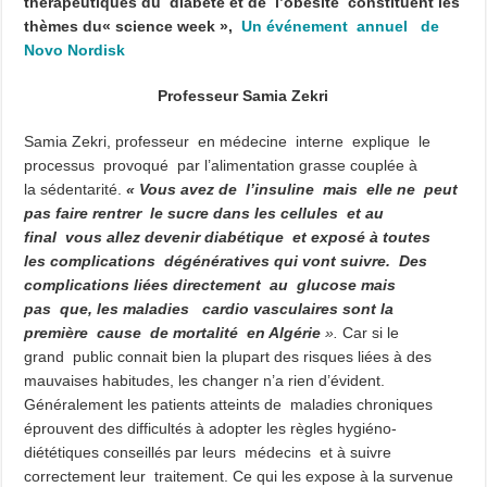
thérapeutiques du diabète et de l’obésité constituent les
Bridge to Care : Roche Algérie renforce la coopération africaine pour améliorer l
thèmes du« science week »,
Un événement annuel de
Novo Nordisk
Professeur Samia Zekri
Samia Zekri, professeur en médecine interne explique le
processus provoqué par l’alimentation grasse coup
lée à
la sédentarité.
« Vous avez de l’insuline mais elle ne peut
pas faire rentrer le sucre dans les cellules et au
final vous allez devenir diabétique et exposé à toutes
les complications dégénératives qui vont suivre. Des
complications liées directement au glucose mais
pas que, les maladies cardio vasculaires sont la
première cause de mortalité en Algérie
».
Car si le
grand public connait bien la plupart des risques liées à des
mauvaises habitudes, les changer n’a rien d’évident.
Généralement les patients atteints de maladies chroniques
éprouvent des difficultés à adopter les règles hygiéno-
diététiques conseillés par leurs médecins et à suivre
correctement leur traitement. Ce qui les expose à la survenue