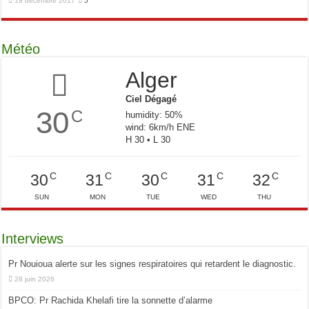
19 décembre 2017
5
Météo
Alger
Ciel Dégagé
30
C
humidity: 50%
wind: 6km/h ENE
H 30 • L 30
C
C
C
C
C
30
31
30
31
32
SUN
MON
TUE
WED
THU
Interviews
Pr Nouioua alerte sur les signes respiratoires qui retardent le diagnostic.
28 juin 2026
BPCO: Pr Rachida Khelafi tire la sonnette d’alarme