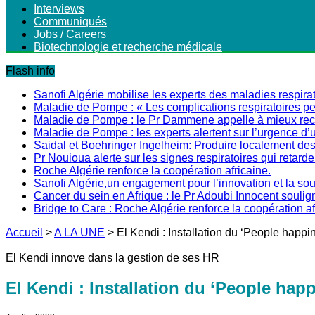
Interviews
Communiqués
Jobs / Careers
Biotechnologie et recherche médicale
Flash info
Sanofi Algérie mobilise les experts des maladies respirat
Maladie de Pompe : « Les complications respiratoires peu
Maladie de Pompe : le Pr Dammene appelle à mieux recon
Maladie de Pompe : les experts alertent sur l’urgence d’
Saidal et Boehringer Ingelheim: Produire localement des 
Pr Nouioua alerte sur les signes respiratoires qui retarde
Roche Algérie renforce la coopération africaine.
Sanofi Algérie,un engagement pour l’innovation et la s
Cancer du sein en Afrique : le Pr Adoubi Innocent soulig
Bridge to Care : Roche Algérie renforce la coopération a
Accueil
>
A LA UNE
>
El Kendi : Installation du ‘People happ
El Kendi innove dans la gestion de ses HR
El Kendi : Installation du ‘People hap