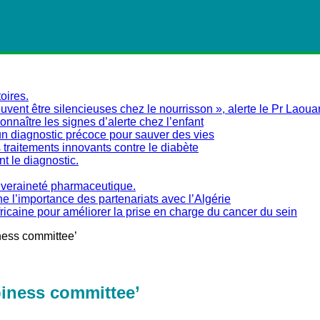
oires.
vent être silencieuses chez le nourrisson », alerte le Pr Laoua
naître les signes d’alerte chez l’enfant
un diagnostic précoce pour sauver des vies
traitements innovants contre le diabète
nt le diagnostic.
ouveraineté pharmaceutique.
ne l’importance des partenariats avec l’Algérie
fricaine pour améliorer la prise en charge du cancer du sein
iness committee’
piness committee’