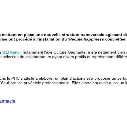
 mettant en place une nouvelle structure transversale agissant d
rise ont procédé à l’installation du
‘People happiness committee
re
d’El Kendi
, notamment l’axe Culture Gagnante, a été nettement bien ac
lection de collaborateurs ayant divers profils et représentant différent
chi, le PHC s’attelle à élaborer un plan d’actions et à proposer un cert
 l’équilibre vie privée/vie professionnelle. Elles devraient avoir aussi u
harmacie