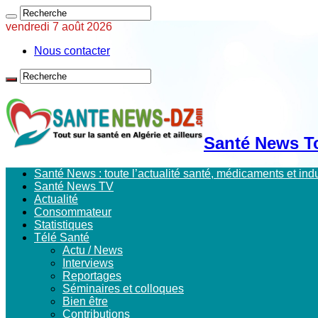
vendredi 7 août 2026
Nous contacter
Santé News Tou
Santé News : toute l’actualité santé, médicaments et in
Santé News TV
Actualité
Consommateur
Statistiques
Télé Santé
Actu / News
Interviews
Reportages
Séminaires et colloques
Bien être
Contributions