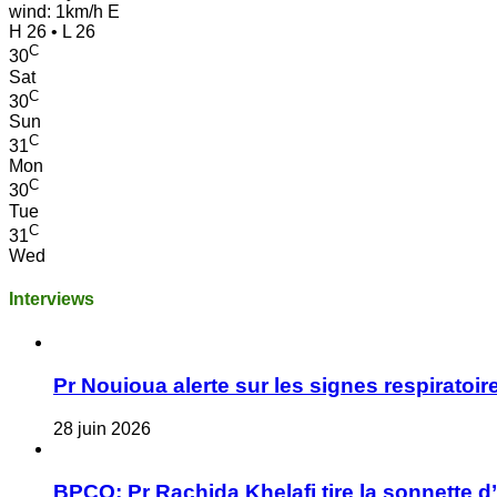
wind: 1km/h E
H 26 • L 26
C
30
Sat
C
30
Sun
C
31
Mon
C
30
Tue
C
31
Wed
Interviews
Pr Nouioua alerte sur les signes respiratoire
28 juin 2026
BPCO: Pr Rachida Khelafi tire la sonnette d