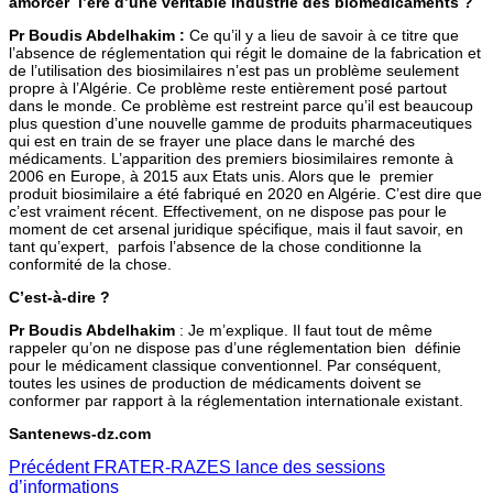
amorcer l’ère d’une véritable industrie des biomédicaments ?
Pr Boudis Abdelhakim :
Ce qu’il y a lieu de savoir à ce titre que
l’absence de réglementation qui régit le domaine de la fabrication et
de l’utilisation des biosimilaires n’est pas un problème seulement
propre à l’Algérie. Ce problème reste entièrement posé partout
dans le monde. Ce problème est restreint parce qu’il est beaucoup
plus question d’une nouvelle gamme de produits pharmaceutiques
qui est en train de se frayer une place dans le marché des
médicaments. L’apparition des premiers biosimilaires remonte à
2006 en Europe, à 2015 aux Etats unis. Alors que le premier
produit biosimilaire a été fabriqué en 2020 en Algérie. C’est dire que
c’est vraiment récent. Effectivement, on ne dispose pas pour le
moment de cet arsenal juridique spécifique, mais il faut savoir, en
tant qu’expert, parfois l’absence de la chose conditionne la
conformité de la chose.
C’est-à-dire ?
Pr Boudis Abdelhakim
: Je m’explique. Il faut tout de même
rappeler qu’on ne dispose pas d’une réglementation bien définie
pour le médicament classique conventionnel. Par conséquent,
toutes les usines de production de médicaments doivent se
conformer par rapport à la réglementation internationale existant.
Santenews-dz.com
Précédent
FRATER-RAZES lance des sessions
d’informations