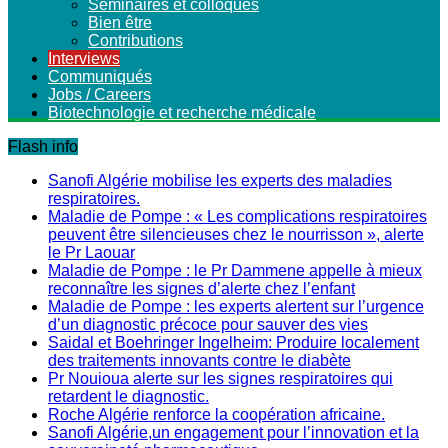
Séminaires et colloques
Bien être
Contributions
Interviews
Communiqués
Jobs / Careers
Biotechnologie et recherche médicale
Flash info
Sanofi Algérie mobilise les experts des maladies
respiratoires.
Maladie de Pompe : « Les complications respiratoires
peuvent être silencieuses chez le nourrisson », alerte
le Pr Laouar
Maladie de Pompe : le Pr Dammene appelle à mieux
reconnaître les signes d’alerte chez l’enfant
Maladie de Pompe : les experts alertent sur l’urgence
d’un diagnostic précoce pour sauver des vies
Saidal et Boehringer Ingelheim: Produire localement
des traitements innovants contre le diabète
Pr Nouioua alerte sur les signes respiratoires qui
retardent le diagnostic.
Roche Algérie renforce la coopération africaine.
Sanofi Algérie,un engagement pour l’innovation et la