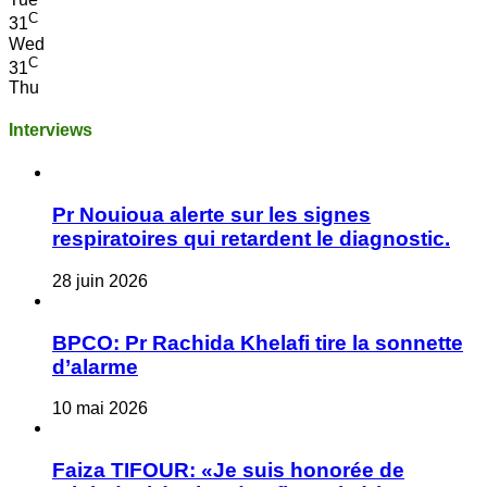
C
31
Wed
C
31
Thu
Interviews
Pr Nouioua alerte sur les signes
respiratoires qui retardent le diagnostic.
28 juin 2026
BPCO: Pr Rachida Khelafi tire la sonnette
d’alarme
10 mai 2026
Faiza TIFOUR: «Je suis honorée de