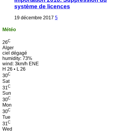
système de licences
19 décembre 2017
5
Météo
C
26
Alger
ciel dégagé
humidity: 73%
wind: 3km/h ENE
H 26 • L 26
C
30
Sat
C
31
Sun
C
30
Mon
C
30
Tue
C
31
Wed