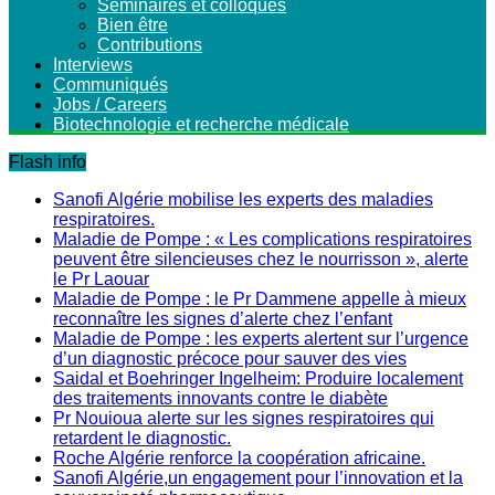
Séminaires et colloques
Bien être
Contributions
Interviews
Communiqués
Jobs / Careers
Biotechnologie et recherche médicale
Flash info
Sanofi Algérie mobilise les experts des maladies
respiratoires.
Maladie de Pompe : « Les complications respiratoires
peuvent être silencieuses chez le nourrisson », alerte
le Pr Laouar
Maladie de Pompe : le Pr Dammene appelle à mieux
reconnaître les signes d’alerte chez l’enfant
Maladie de Pompe : les experts alertent sur l’urgence
d’un diagnostic précoce pour sauver des vies
Saidal et Boehringer Ingelheim: Produire localement
des traitements innovants contre le diabète
Pr Nouioua alerte sur les signes respiratoires qui
retardent le diagnostic.
Roche Algérie renforce la coopération africaine.
Sanofi Algérie,un engagement pour l’innovation et la