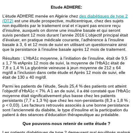
Etude ADHERE:
L’étude ADHERE menée en Algérie chez
des diabétiques de type 2
(DT2)
est une étude prospective, multicentrique, chez des sujets
non équilibrés par le traitement oral et n’ayant pas encore reçu
d’insuline, auxquels on donne une insuline basale et qui seront
suivis pendant 12 mois durant l’année 2016 L’objectif principal était
d’évaluer, en pratique médicale courante, l’adhérence à l’insuline
basale à 3, 6 et 12 mois de suivi en utilisant un questionnaire ainsi
que la persistance à l’insuline basale après 12 mois de traitement.
Résultats : L’HbA1c moyenne, à l’initiation de l’insuline, était de 9,5
± 1,7 % etAprès 12 mois de suivi, la moyenne de l’HbA1c était de
7,8 ± 1,4 % La glycémie veineuse à jeun moyenne de 212 ± 64
mg/dl a l’inclusion dans cette étude et Après 12 mois de suivi, elle
était de 130 ± 40 mg/dl.
Parmi les patients de l’étude, Seuls 25,4 % des patients ont atteint
l’objectif d’HbA1c < 7%. A 1 an de suivi, il a été constaté que l’HbA1c
moyenne était significativement plus basse chez les patients
persistants (7,7 ± 1,3 %) que chez les non-persistants (8,3 ± 1,8 % ;
p < 0,03). Les facteurs retrouvés associés à une bonne persistance
sont l’ancienneté du diabète, le type d’insuline et la participation du
patient à des séances d’éducation thérapeutique au préalable.
Que pouvons-nous retenir de cette étude ?
Les patients diabétiques de type 2 demeurent mal équilibrés malgré